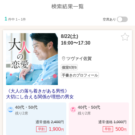
検索結果一覧
1
件中 1～1件
空席あり
8/22(土)
16:00〜17:30
ツヴァイ佐賀
個室6対6
手書きのプロフィール
《大人の落ち着きがある男性》
大切にし合える関係が理想の男女
40代・50代
40代・50代
残り2席
残り2席
通常価格
2,400
円
通常価格
1,000
円
1,900
500
早割
早割
円
円