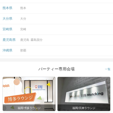
熊本県
熊本
大分県
大分
宮崎県
宮崎
鹿児島県
鹿児島
霧島国分
沖縄県
那覇
パーティー専用会場
一覧
福岡/博多ラウンジ
福岡/天神ラウンジ