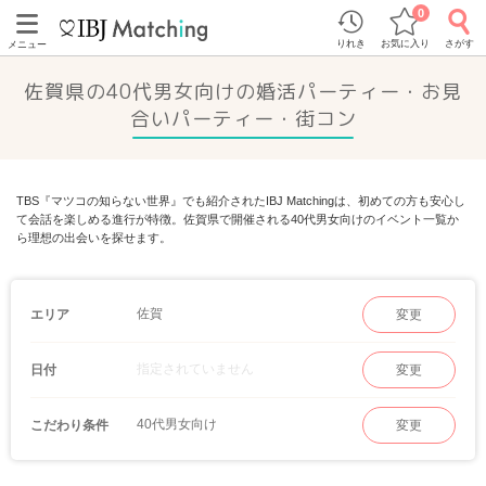
0
りれき
お気に入り
さがす
メニュー
佐賀県の40代男女向けの婚活パーティー・お見
合いパーティー・街コン
TBS『マツコの知らない世界』でも紹介されたIBJ Matchingは、初めての方も安心し
て会話を楽しめる進行が特徴。佐賀県で開催される40代男女向けのイベント一覧か
ら理想の出会いを探せます。
佐賀
エリア
変更
指定されていません
日付
変更
40代男女向け
こだわり条件
変更