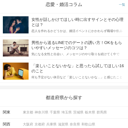
恋愛・婚活コラム
一覧
女性が話しかけてほしい時に出すサインとその心理
とは？
恋人を作れるかどうかは、婚活イベントにかかわらず職場や飲み
会の場で女性が話しかけて欲しい時に出すサインに、早く気づい
てアプローチできるかにも左右されます。 これから恋人作りを本
男性から送るLINEでのデートの誘い方！OKをもら
格的に始めようとしている方は、女性が異性を求めて出すサイン
いやすいメッセージのコツは？
をしっかりと理解し、正しい行動に移せるかどうかが重要。 この
気になる女性と出会い、メッセージのやり取りを続けてく中で
記事では、女性が話しかけて欲しい時に出すサインとその心理を
「この人いいな」と感じたら、次はデートに誘いたくなるもの。
詳しく解説した後、婚活イベントで実際にサインを受け取った場
しかし、中には「どう誘ったらいいの？」とお困りの男性もいら
合にどのような行動に繋げるべきかをご紹介していきます。
「楽しいことないかな」と思ったら試してほしい16
っしゃるのではないでしょうか。 そこで今回は、男性から女性へ
のこと
送るLINEでのデートの誘い方のコツをご紹介します。例文も混じ
何も予定がない休日など「楽しいことないかな…」と感じたこと
えながら解説するので、ぜひ参考にしてください。
がある人もいるのでは？ 日常が退屈に感じるなら、いますぐ楽し
いことを始めましょう！ いますぐ楽しい気分になれる対処法か
ら、恋愛・自分磨き・趣味などジャンル別の楽しいことまで、16
の楽しいことアイデアを集めました♪ いままさに楽しいことを探し
都道府県から探す
ている方は必見です。
関東
東京都
神奈川県
千葉県
埼玉県
茨城県
栃木県
群馬県
関西
大阪府
京都府
兵庫県
滋賀県
奈良県
和歌山県