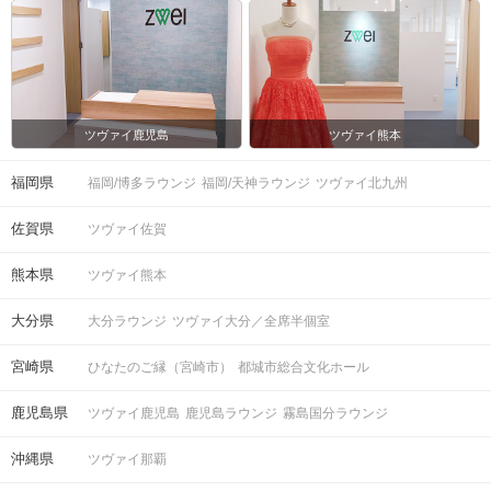
ツヴァイ鹿児島
ツヴァイ熊本
福岡県
福岡/博多ラウンジ
福岡/天神ラウンジ
ツヴァイ北九州
佐賀県
ツヴァイ佐賀
熊本県
ツヴァイ熊本
大分県
大分ラウンジ
ツヴァイ大分／全席半個室
宮崎県
ひなたのご縁（宮崎市）
都城市総合文化ホール
鹿児島県
ツヴァイ鹿児島
鹿児島ラウンジ
霧島国分ラウンジ
沖縄県
ツヴァイ那覇