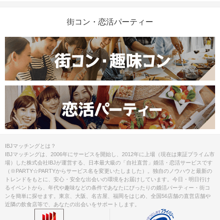
街コン・恋活パーティー
IBJマッチングとは？
IBJマッチングは、2006年にサービスを開始し、2012年に上場（現在は東証プライム市
場）した株式会社IBJが運営する、日本最大級の「自社直営」婚活・恋活サービスです
（※PARTY☆PARTYからサービス名を変更いたしました）。独自のノウハウと最新の
トレンドをもとに、安心・安全な出会いの環境をお届けしています。今日・明日行け
るイベントから、年代や趣味などの条件であなたにぴったりの婚活パーティー・街コ
ンを簡単に探せます。東京、大阪、名古屋、福岡をはじめ、全国56店舗の直営店舗や
近隣の飲食店等で、あなたの出会いをサポートします。