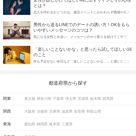
女性が話しかけてほしい時に出すサインとその心理
とは？
恋人を作れるかどうかは、婚活イベントにかかわらず職場や飲み
会の場で女性が話しかけて欲しい時に出すサインに、早く気づい
てアプローチできるかにも左右されます。 これから恋人作りを本
男性から送るLINEでのデートの誘い方！OKをもら
格的に始めようとしている方は、女性が異性を求めて出すサイン
いやすいメッセージのコツは？
をしっかりと理解し、正しい行動に移せるかどうかが重要。 この
気になる女性と出会い、メッセージのやり取りを続けてく中で
記事では、女性が話しかけて欲しい時に出すサインとその心理を
「この人いいな」と感じたら、次はデートに誘いたくなるもの。
詳しく解説した後、婚活イベントで実際にサインを受け取った場
しかし、中には「どう誘ったらいいの？」とお困りの男性もいら
合にどのような行動に繋げるべきかをご紹介していきます。
「楽しいことないかな」と思ったら試してほしい16
っしゃるのではないでしょうか。 そこで今回は、男性から女性へ
のこと
送るLINEでのデートの誘い方のコツをご紹介します。例文も混じ
何も予定がない休日など「楽しいことないかな…」と感じたこと
えながら解説するので、ぜひ参考にしてください。
がある人もいるのでは？ 日常が退屈に感じるなら、いますぐ楽し
いことを始めましょう！ いますぐ楽しい気分になれる対処法か
ら、恋愛・自分磨き・趣味などジャンル別の楽しいことまで、16
の楽しいことアイデアを集めました♪ いままさに楽しいことを探し
都道府県から探す
ている方は必見です。
関東
東京都
神奈川県
千葉県
埼玉県
茨城県
栃木県
群馬県
関西
大阪府
京都府
兵庫県
滋賀県
奈良県
和歌山県
東海
愛知県
静岡県
岐阜県
三重県