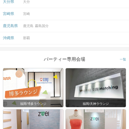
大分県
大分
宮崎県
宮崎
鹿児島県
鹿児島
霧島国分
沖縄県
那覇
パーティー専用会場
一覧
福岡/博多ラウンジ
福岡/天神ラウンジ