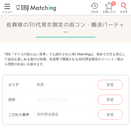
0
りれき
お気に入り
さがす
メニュー
佐賀県の30代男女限定の街コン・婚活パーティ
ー
TBS『マツコの知らない世界』でも紹介されたIBJ Matchingは、初めての方も安心し
て会話を楽しめる進行が特徴。佐賀県で開催される30代男女限定のイベント一覧か
ら理想の出会いを探せます。
佐賀
エリア
変更
指定されていません
日付
変更
30代男女限定
こだわり条件
変更