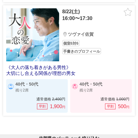
8/22(土)
16:00〜17:30
ツヴァイ佐賀
個室6対6
手書きのプロフィール
《大人の落ち着きがある男性》
大切にし合える関係が理想の男女
40代・50代
40代・50代
残り2席
残り2席
通常価格
2,400
円
通常価格
1,000
円
1,900
500
早割
早割
円
円