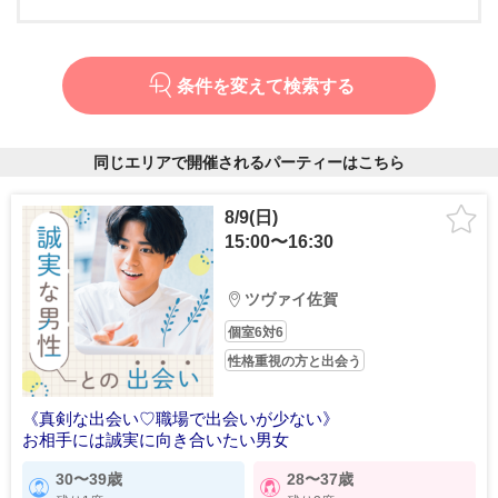
条件を変えて検索する
同じエリアで開催されるパーティーはこちら
8/9(日)
15:00〜16:30
ツヴァイ佐賀
個室6対6
性格重視の方と出会う
《真剣な出会い♡職場で出会いが少ない》
お相手には誠実に向き合いたい男女
30〜39歳
28〜37歳