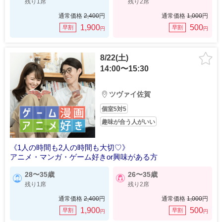
残り1席
残り2席
通常価格
2,400
円
通常価格
1,000
円
1,900
500
早割
早割
円
円
8/22(土)
14:00〜15:30
ツヴァイ佐賀
個室5対5
趣味が合う人がいい
《1人の時間も2人の時間も大切♡》
アニメ・マンガ・ゲーム好きor興味がある方
28〜35歳
26〜35歳
残り1席
残り2席
通常価格
2,400
円
通常価格
1,000
円
1,900
500
早割
早割
円
円