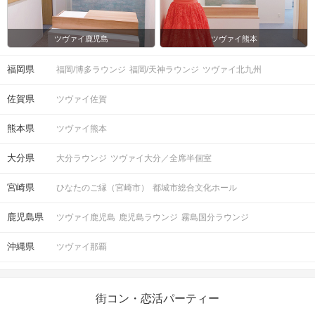
ツヴァイ鹿児島
ツヴァイ熊本
福岡県
福岡/博多ラウンジ
福岡/天神ラウンジ
ツヴァイ北九州
佐賀県
ツヴァイ佐賀
熊本県
ツヴァイ熊本
大分県
大分ラウンジ
ツヴァイ大分／全席半個室
宮崎県
ひなたのご縁（宮崎市）
都城市総合文化ホール
鹿児島県
ツヴァイ鹿児島
鹿児島ラウンジ
霧島国分ラウンジ
沖縄県
ツヴァイ那覇
街コン・恋活パーティー