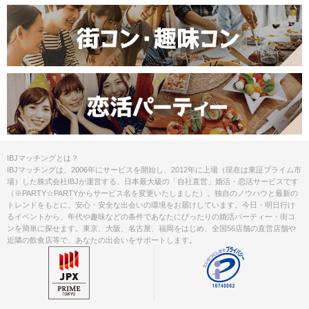
IBJマッチングとは？
IBJマッチングは、2006年にサービスを開始し、2012年に上場（現在は東証プライム市
場）した株式会社IBJが運営する、日本最大級の「自社直営」婚活・恋活サービスです
（※PARTY☆PARTYからサービス名を変更いたしました）。独自のノウハウと最新の
トレンドをもとに、安心・安全な出会いの環境をお届けしています。今日・明日行け
るイベントから、年代や趣味などの条件であなたにぴったりの婚活パーティー・街コ
ンを簡単に探せます。東京、大阪、名古屋、福岡をはじめ、全国56店舗の直営店舗や
近隣の飲食店等で、あなたの出会いをサポートします。