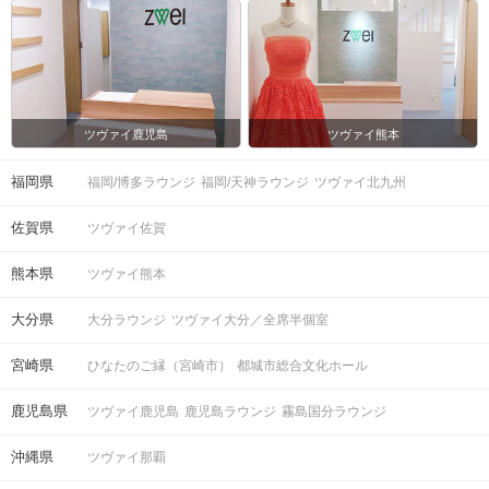
ツヴァイ鹿児島
ツヴァイ熊本
福岡県
福岡/博多ラウンジ
福岡/天神ラウンジ
ツヴァイ北九州
佐賀県
ツヴァイ佐賀
熊本県
ツヴァイ熊本
大分県
大分ラウンジ
ツヴァイ大分／全席半個室
宮崎県
ひなたのご縁（宮崎市）
都城市総合文化ホール
鹿児島県
ツヴァイ鹿児島
鹿児島ラウンジ
霧島国分ラウンジ
沖縄県
ツヴァイ那覇