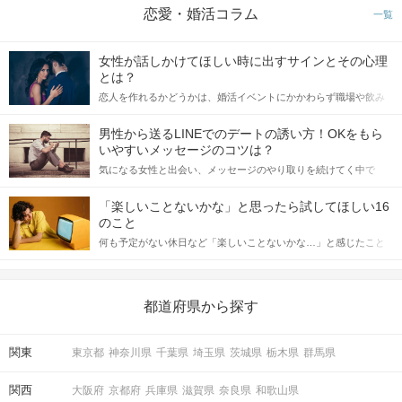
恋愛・婚活コラム
一覧
女性が話しかけてほしい時に出すサインとその心理
とは？
恋人を作れるかどうかは、婚活イベントにかかわらず職場や飲み
会の場で女性が話しかけて欲しい時に出すサインに、早く気づい
てアプローチできるかにも左右されます。 これから恋人作りを本
男性から送るLINEでのデートの誘い方！OKをもら
格的に始めようとしている方は、女性が異性を求めて出すサイン
いやすいメッセージのコツは？
をしっかりと理解し、正しい行動に移せるかどうかが重要。 この
気になる女性と出会い、メッセージのやり取りを続けてく中で
記事では、女性が話しかけて欲しい時に出すサインとその心理を
「この人いいな」と感じたら、次はデートに誘いたくなるもの。
詳しく解説した後、婚活イベントで実際にサインを受け取った場
しかし、中には「どう誘ったらいいの？」とお困りの男性もいら
合にどのような行動に繋げるべきかをご紹介していきます。
「楽しいことないかな」と思ったら試してほしい16
っしゃるのではないでしょうか。 そこで今回は、男性から女性へ
のこと
送るLINEでのデートの誘い方のコツをご紹介します。例文も混じ
何も予定がない休日など「楽しいことないかな…」と感じたこと
えながら解説するので、ぜひ参考にしてください。
がある人もいるのでは？ 日常が退屈に感じるなら、いますぐ楽し
いことを始めましょう！ いますぐ楽しい気分になれる対処法か
ら、恋愛・自分磨き・趣味などジャンル別の楽しいことまで、16
の楽しいことアイデアを集めました♪ いままさに楽しいことを探し
都道府県から探す
ている方は必見です。
関東
東京都
神奈川県
千葉県
埼玉県
茨城県
栃木県
群馬県
関西
大阪府
京都府
兵庫県
滋賀県
奈良県
和歌山県