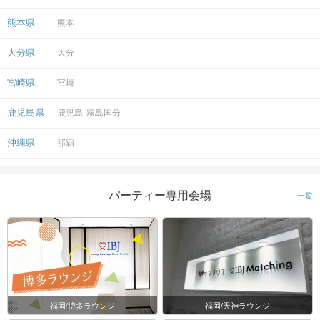
熊本県
熊本
大分県
大分
宮崎県
宮崎
鹿児島県
鹿児島
霧島国分
沖縄県
那覇
パーティー専用会場
一覧
福岡/博多ラウンジ
福岡/天神ラウンジ