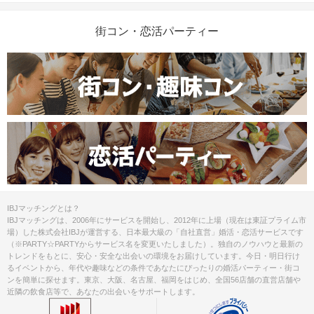
街コン・恋活パーティー
IBJマッチングとは？
IBJマッチングは、2006年にサービスを開始し、2012年に上場（現在は東証プライム市
場）した株式会社IBJが運営する、日本最大級の「自社直営」婚活・恋活サービスです
（※PARTY☆PARTYからサービス名を変更いたしました）。独自のノウハウと最新の
トレンドをもとに、安心・安全な出会いの環境をお届けしています。今日・明日行け
るイベントから、年代や趣味などの条件であなたにぴったりの婚活パーティー・街コ
ンを簡単に探せます。東京、大阪、名古屋、福岡をはじめ、全国56店舗の直営店舗や
近隣の飲食店等で、あなたの出会いをサポートします。