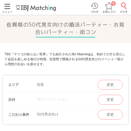
0
りれき
お気に入り
さがす
メニュー
佐賀県の50代男女向けの婚活パーティー・お見
合いパーティー・街コン
TBS『マツコの知らない世界』でも紹介されたIBJ Matchingは、初めての方も安心し
て会話を楽しめる進行が特徴。佐賀県で開催される50代男女向けのイベント一覧か
ら理想の出会いを探せます。
佐賀
エリア
変更
指定されていません
日付
変更
50代男女向け
こだわり条件
変更