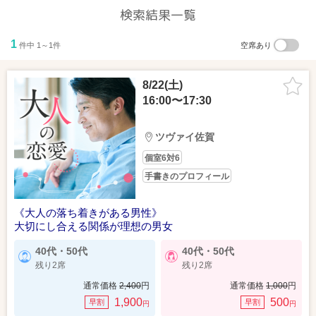
検索結果一覧
1
件中 1～1件
空席あり
8/22(土)
16:00〜17:30
ツヴァイ佐賀
個室6対6
手書きのプロフィール
《大人の落ち着きがある男性》
大切にし合える関係が理想の男女
40代・50代
40代・50代
残り2席
残り2席
通常価格
2,400
円
通常価格
1,000
円
1,900
500
早割
早割
円
円