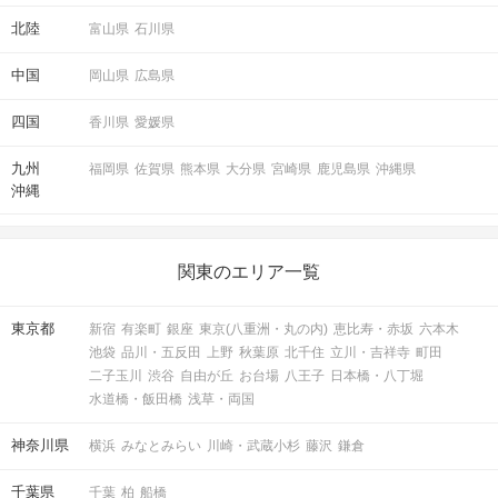
北陸
富山県
石川県
中国
岡山県
広島県
四国
香川県
愛媛県
九州
福岡県
佐賀県
熊本県
大分県
宮崎県
鹿児島県
沖縄県
沖縄
関東のエリア一覧
東京都
新宿
有楽町
銀座
東京(八重洲・丸の内)
恵比寿・赤坂
六本木
池袋
品川・五反田
上野
秋葉原
北千住
立川・吉祥寺
町田
二子玉川
渋谷
自由が丘
お台場
八王子
日本橋・八丁堀
水道橋・飯田橋
浅草・両国
神奈川県
横浜
みなとみらい
川崎・武蔵小杉
藤沢
鎌倉
千葉県
千葉
柏
船橋