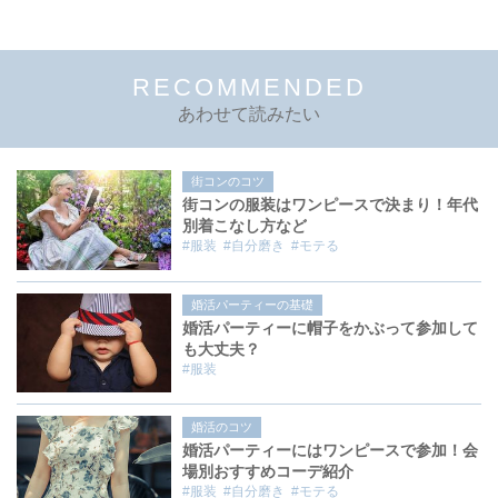
RECOMMENDED
あわせて読みたい
街コンのコツ
街コンの服装はワンピースで決まり！年代
別着こなし方など
#服装
#自分磨き
#モテる
婚活パーティーの基礎
婚活パーティーに帽子をかぶって参加して
も大丈夫？
#服装
婚活のコツ
婚活パーティーにはワンピースで参加！会
場別おすすめコーデ紹介
#服装
#自分磨き
#モテる