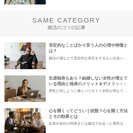
SAME CATEGORY
婚活のコツの記事
否定的なことばかり言う人の心理や特徴と
は？
婚活の場などで否定的な発言をする人に出会い「その考え方はおかしいですよ」などと言われたことで、モヤモヤした経験がある方もいらっしゃるのではないでしょうか。 また中には、自分自身が無意識のうちに否定的な発言が多くなってことに気づき、お悩みの方もいらっしゃるかもしれません。 本記事では、否定的なことを言う人の心理や特徴、否定的な面を改善する方法などについてご紹介します。
生涯独身もあり？結婚しない女性が増えて
いる理由と独身のメリット＆デメリットを
解説！
男性と同じように働くバリキャリ女性が増えている昨今。 結婚適齢期と言われる25〜34歳になる頃には、責任ある仕事を任されていて、今は結婚のことよりもキャリアを積みたいと考える人も多くいるのではないでしょうか。 「結婚を諦めた訳じゃないけど今ではない」 「タイミングがきたら結婚するつもり」 そんなことを考えているうちに35歳を過ぎ、いざ結婚したいと思ったときには出会いのチャンスが限られている…なんてことも。 最終的には、妥協して相手を選んで結婚するくらいなら生涯独身もありかも？という考えを持ち始める人もいるでしょう。 そこで本記事では、未婚女性が増えている要因と、生涯独身でいるメリット&デメリットを解説。 さらに、独身女性がやっておくべきことをご紹介します。 ・今は仕事が優先で結婚したいかわからない ・自分の結婚観について真剣に考え始めた そんな女性はぜひ参考にしてみてください。
心を開くってどういう状態？心を開く方法
とその効果とは
友達や会社の同僚または婚活で出会った異性などに対して、なかなか本心を見せられず「どうしたら本当の自分が出せるのだろう…」とお悩みの方もいらっしゃいます。 そこで今回は、上手く心を開けない皆さんに「心を開くとはどういうことか」をまずは知ってもらい、具体的に心を開く方法と恋愛・婚活などの対人関係でもたらされる効果をご紹介します。