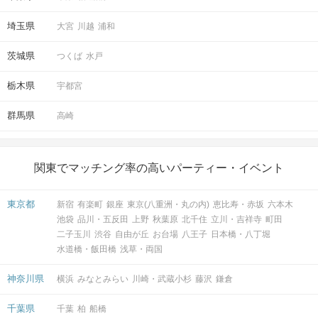
埼玉県
大宮
川越
浦和
茨城県
つくば
水戸
栃木県
宇都宮
群馬県
高崎
関東でマッチング率の高いパーティー・イベント
東京都
新宿
有楽町
銀座
東京(八重洲・丸の内)
恵比寿・赤坂
六本木
池袋
品川・五反田
上野
秋葉原
北千住
立川・吉祥寺
町田
二子玉川
渋谷
自由が丘
お台場
八王子
日本橋・八丁堀
水道橋・飯田橋
浅草・両国
神奈川県
横浜
みなとみらい
川崎・武蔵小杉
藤沢
鎌倉
千葉県
千葉
柏
船橋