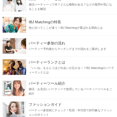
婚活パーティーって何？どんな種類がある？などの疑問や気にな
ることを解説
IBJ Matchingの特長
他と比べてここが違う！IBJ Matchingが選ばれる理由とは
パーティー参加の流れ
パーティー予約後からマッチングまでの流れをご案内します
パーティーランクとは
「いいね」をもらうほど出会いが広がる！？IBJ Matchingのパーテ
ィーランクとは
パーティーツール紹介
婚活・お見合いパーティーで使用しているパーティーツールをご
紹介
ファッションガイド
パーティー参加前にチェック！性別・年代別で好印象なファッシ
ョンのポイント