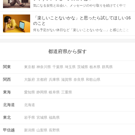
をしっかりと理解し、正しい行動に移せるかどうかが重要。 この
気になる女性と出会い、メッセージのやり取りを続けてく中で
記事では、女性が話しかけて欲しい時に出すサインとその心理を
「この人いいな」と感じたら、次はデートに誘いたくなるもの。
詳しく解説した後、婚活イベントで実際にサインを受け取った場
しかし、中には「どう誘ったらいいの？」とお困りの男性もいら
合にどのような行動に繋げるべきかをご紹介していきます。
「楽しいことないかな」と思ったら試してほしい16
っしゃるのではないでしょうか。 そこで今回は、男性から女性へ
のこと
送るLINEでのデートの誘い方のコツをご紹介します。例文も混じ
何も予定がない休日など「楽しいことないかな…」と感じたこと
えながら解説するので、ぜひ参考にしてください。
がある人もいるのでは？ 日常が退屈に感じるなら、いますぐ楽し
いことを始めましょう！ いますぐ楽しい気分になれる対処法か
ら、恋愛・自分磨き・趣味などジャンル別の楽しいことまで、16
の楽しいことアイデアを集めました♪ いままさに楽しいことを探し
都道府県から探す
ている方は必見です。
関東
東京都
神奈川県
千葉県
埼玉県
茨城県
栃木県
群馬県
関西
大阪府
京都府
兵庫県
滋賀県
奈良県
和歌山県
東海
愛知県
静岡県
岐阜県
三重県
北海道
北海道
東北
岩手県
宮城県
福島県
甲信越
新潟県
山梨県
長野県