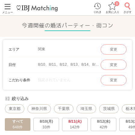
0
りれき
お気に入り
さがす
メニュー
今週開催の婚活パーティー・街コン
関東
エリア
変更
8/10、8/11、8/12、8/13、8/14、8/15、8/16
日付
変更
指定されていません
こだわり条件
変更
絞り込み
東京都
神奈川県
千葉県
埼玉県
茨城県
栃木
すべて
8/10(月)
8/11(火)
8/12(水)
8/13(
648件
33件
142件
42件
49