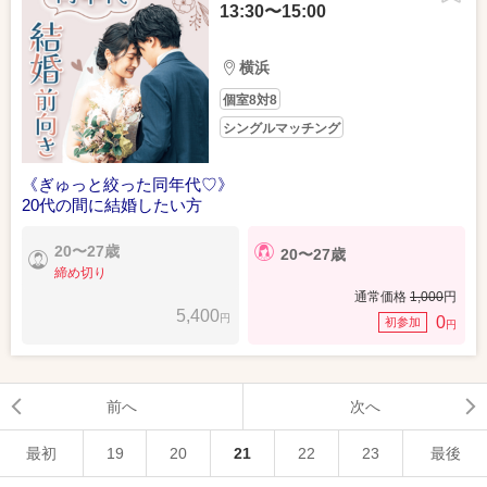
13:30〜15:00
横浜
個室8対8
シングルマッチング
《ぎゅっと絞った同年代♡》
20代の間に結婚したい方
20〜27歳
20〜27歳
締め切り
通常価格
1,000
円
5,400
円
0
初参加
円
前へ
次へ
最初
19
20
21
22
23
最後