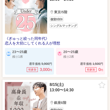
東京/5階
個室8対8
シングルマッチング
《ぎゅっと絞った同年代》
恋人を大切にしてくれる人が理想
23〜25歳
20〜25歳
残り1席
残り2席
通常価格
5,900
円
通常価格
1,500
円
3,000
0
初参加
初参加
円
円
8/15(土)
13:00〜14:30
銀座6階