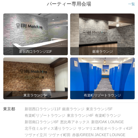
パーティー専用会場
一覧
新宿西口ラウンジ11F
銀座ラウンジ
東京ラウンジ5F
有楽町リゾートラウンジ
東京都
新宿西口ラウンジ11F
銀座ラウンジ
東京ラウンジ5F
有楽町リゾートラウンジ
東京ラウンジ4F
有楽町ラウンジ
新宿南口ラウンジ6F
恵比寿アネックス
新宿/OAK LOUNGE
北千住ミルディス通りラウンジ
サンマリエ本社オペラシティ41F
ツヴァイ立川
ツヴァイ町田
赤坂/GREEN JACKET LOUNGE