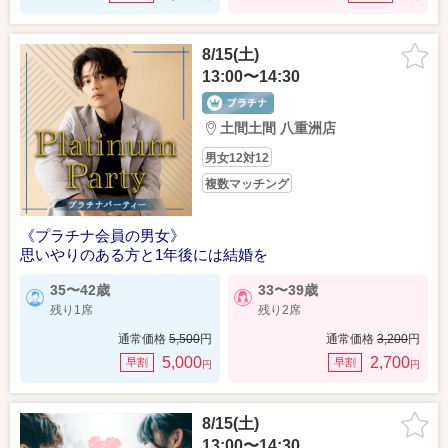
8/15(土)
13:00〜14:30
土間土間 八重洲店
男女12対12
複数マッチング
《プラチナ会員の男女》
思いやりのある方と1年後には結婚を
35〜42歳
33〜39歳
残り1席
残り2席
通常価格
5,500
円
通常価格
3,200
円
5,000
2,700
早割
早割
円
円
8/15(土)
13:00〜14:30