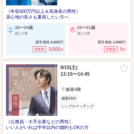
《年収600万円以上＆高身長の男性》
居心地の良さも重視したい方へ
26〜34歳
24〜31歳
残り2席
残り2席
通常価格
5,900
円
通常価格
1,500
円
3,000
0
初参加
初参加
円
円
8/15(土)
13:15〜14:45
銀座4階
個室8対8
シングルマッチング
《公務員・大手企業などの男性》
いい人がいれば半年以内の婚約もOKの方