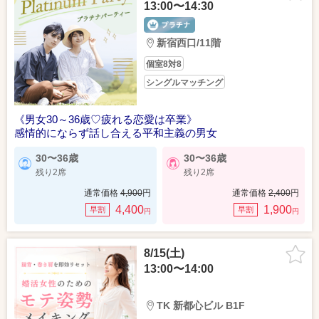
13:00〜14:30
新宿西口/11階
個室8対8
シングルマッチング
《男女30～36歳♡疲れる恋愛は卒業》
感情的にならず話し合える平和主義の男女
30〜36歳
30〜36歳
残り2席
残り2席
通常価格
4,900
円
通常価格
2,400
円
4,400
1,900
早割
早割
円
円
8/15(土)
13:00〜14:00
TK 新都心ビル B1F