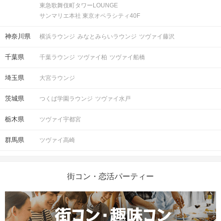
東急歌舞伎町タワーLOUNGE
サンマリエ本社 東京オペラシティ40F
神奈川県
横浜ラウンジ
みなとみらいラウンジ
ツヴァイ藤沢
千葉県
千葉ラウンジ
ツヴァイ柏
ツヴァイ船橋
埼玉県
大宮ラウンジ
茨城県
つくば学園ラウンジ
ツヴァイ水戸
栃木県
ツヴァイ宇都宮
群馬県
ツヴァイ高崎
街コン・恋活パーティー