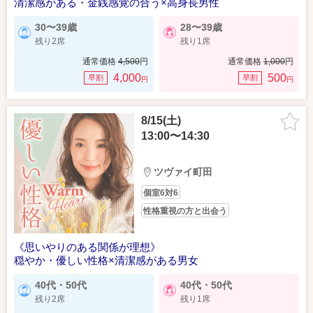
清潔感がある・金銭感覚の合う×高身長男性
30〜39歳
28〜39歳
残り2席
残り1席
通常価格
4,500
円
通常価格
1,000
円
4,000
500
早割
早割
円
円
8/15(土)
13:00〜14:30
ツヴァイ町田
個室6対6
性格重視の方と出会う
《思いやりのある関係が理想》
穏やか・優しい性格×清潔感がある男女
40代・50代
40代・50代
残り2席
残り1席