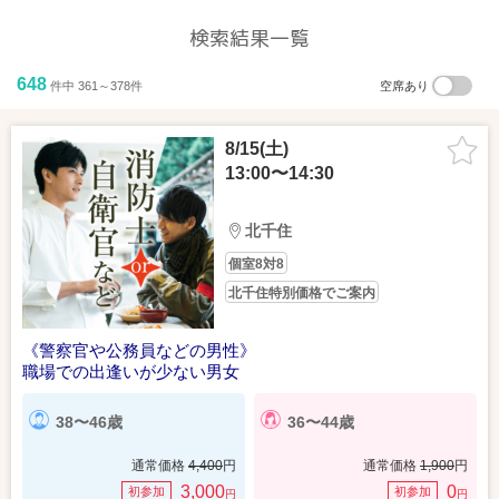
検索結果一覧
648
件中 361～378件
空席あり
8/15(土)
13:00〜14:30
北千住
個室8対8
北千住特別価格でご案内
《警察官や公務員などの男性》
職場での出逢いが少ない男女
38〜46歳
36〜44歳
通常価格
4,400
円
通常価格
1,900
円
3,000
0
初参加
初参加
円
円