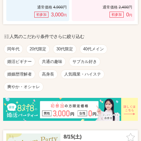
通常価格
4,900
円
通常価格
2,400
円
3,000
0
初参加
初参加
円
円
人気のこだわり条件でさらに絞り込む
同年代
20代限定
30代限定
40代メイン
婚活ビギナー
共通の趣味
サブカル好き
婚姻歴理解者
高身長
人気職業・ハイステ
爽やか・オシャレ
8/15(土)