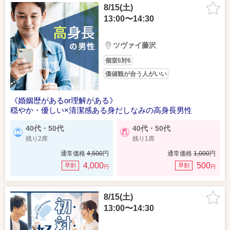
8/15(土)
13:00〜14:30
ツヴァイ藤沢
個室6対6
価値観が合う人がいい
《婚姻歴があるor理解がある》
穏やか・優しい×清潔感ある身だしなみの高身長男性
40代・50代
40代・50代
残り2席
残り1席
通常価格
4,500
円
通常価格
1,000
円
4,000
500
早割
早割
円
円
8/15(土)
13:00〜14:30