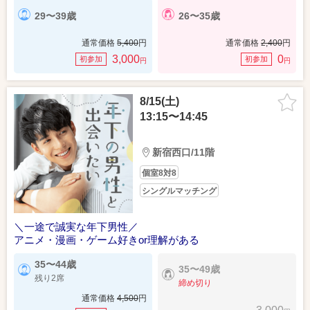
29〜39歳
26〜35歳
通常価格
5,400
円
通常価格
2,400
円
3,000
0
初参加
初参加
円
円
8/15(土)
13:15〜14:45
新宿西口/11階
個室8対8
シングルマッチング
＼一途で誠実な年下男性／
アニメ・漫画・ゲーム好きor理解がある
35〜44歳
35〜49歳
残り2席
締め切り
通常価格
4,500
円