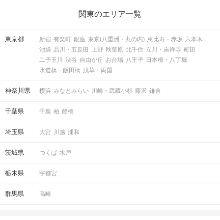
関東のエリア一覧
東京都
新宿
有楽町
銀座
東京(八重洲・丸の内)
恵比寿・赤坂
六本木
池袋
品川・五反田
上野
秋葉原
北千住
立川・吉祥寺
町田
二子玉川
渋谷
自由が丘
お台場
八王子
日本橋・八丁堀
水道橋・飯田橋
浅草・両国
神奈川県
横浜
みなとみらい
川崎・武蔵小杉
藤沢
鎌倉
千葉県
千葉
柏
船橋
埼玉県
大宮
川越
浦和
茨城県
つくば
水戸
栃木県
宇都宮
群馬県
高崎