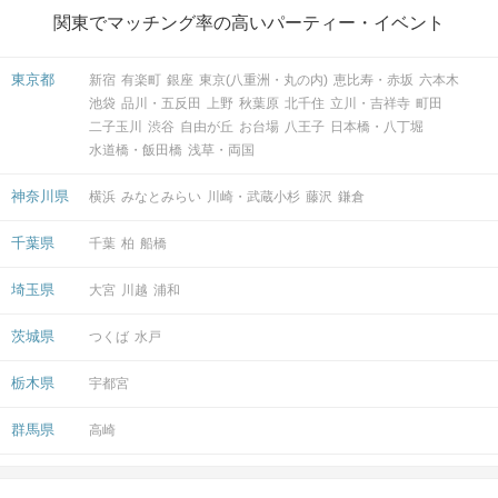
関東でマッチング率の高いパーティー・イベント
東京都
新宿
有楽町
銀座
東京(八重洲・丸の内)
恵比寿・赤坂
六本木
池袋
品川・五反田
上野
秋葉原
北千住
立川・吉祥寺
町田
二子玉川
渋谷
自由が丘
お台場
八王子
日本橋・八丁堀
水道橋・飯田橋
浅草・両国
神奈川県
横浜
みなとみらい
川崎・武蔵小杉
藤沢
鎌倉
千葉県
千葉
柏
船橋
埼玉県
大宮
川越
浦和
茨城県
つくば
水戸
栃木県
宇都宮
群馬県
高崎