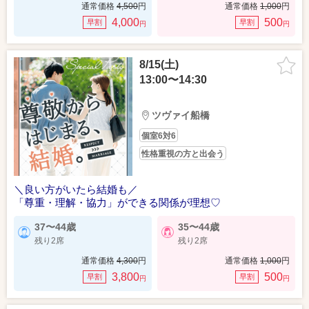
通常価格
4,500
円
通常価格
1,000
円
4,000
500
早割
早割
円
円
8/15(土)
13:00〜14:30
ツヴァイ船橋
個室6対6
性格重視の方と出会う
＼良い方がいたら結婚も／
「尊重・理解・協力」ができる関係が理想♡
37〜44歳
35〜44歳
残り2席
残り2席
通常価格
4,300
円
通常価格
1,000
円
3,800
500
早割
早割
円
円