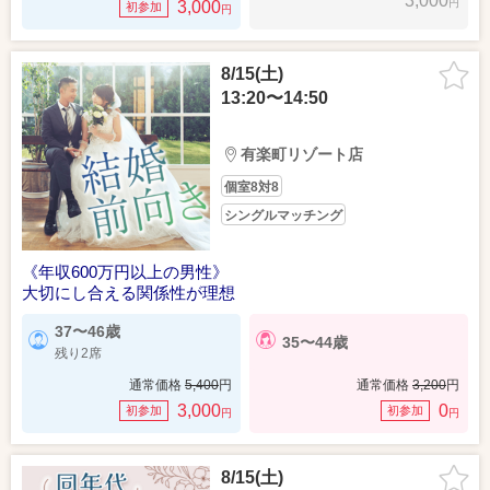
3,000
円
3,000
初参加
円
8/15(土)
13:20〜14:50
有楽町リゾート店
個室8対8
シングルマッチング
《年収600万円以上の男性》
大切にし合える関係性が理想
37〜46歳
35〜44歳
残り2席
通常価格
5,400
円
通常価格
3,200
円
3,000
0
初参加
初参加
円
円
8/15(土)