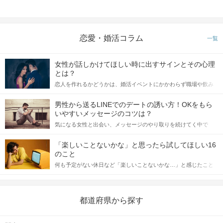
恋愛・婚活コラム
一覧
女性が話しかけてほしい時に出すサインとその心理
とは？
恋人を作れるかどうかは、婚活イベントにかかわらず職場や飲み
会の場で女性が話しかけて欲しい時に出すサインに、早く気づい
てアプローチできるかにも左右されます。 これから恋人作りを本
男性から送るLINEでのデートの誘い方！OKをもら
格的に始めようとしている方は、女性が異性を求めて出すサイン
いやすいメッセージのコツは？
をしっかりと理解し、正しい行動に移せるかどうかが重要。 この
気になる女性と出会い、メッセージのやり取りを続けてく中で
記事では、女性が話しかけて欲しい時に出すサインとその心理を
「この人いいな」と感じたら、次はデートに誘いたくなるもの。
詳しく解説した後、婚活イベントで実際にサインを受け取った場
しかし、中には「どう誘ったらいいの？」とお困りの男性もいら
合にどのような行動に繋げるべきかをご紹介していきます。
「楽しいことないかな」と思ったら試してほしい16
っしゃるのではないでしょうか。 そこで今回は、男性から女性へ
のこと
送るLINEでのデートの誘い方のコツをご紹介します。例文も混じ
何も予定がない休日など「楽しいことないかな…」と感じたこと
えながら解説するので、ぜひ参考にしてください。
がある人もいるのでは？ 日常が退屈に感じるなら、いますぐ楽し
いことを始めましょう！ いますぐ楽しい気分になれる対処法か
ら、恋愛・自分磨き・趣味などジャンル別の楽しいことまで、16
の楽しいことアイデアを集めました♪ いままさに楽しいことを探し
都道府県から探す
ている方は必見です。