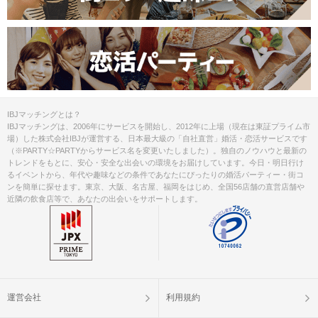
IBJマッチングとは？
IBJマッチングは、2006年にサービスを開始し、2012年に上場（現在は東証プライム市
場）した株式会社IBJが運営する、日本最大級の「自社直営」婚活・恋活サービスです
（※PARTY☆PARTYからサービス名を変更いたしました）。独自のノウハウと最新の
トレンドをもとに、安心・安全な出会いの環境をお届けしています。今日・明日行け
るイベントから、年代や趣味などの条件であなたにぴったりの婚活パーティー・街コ
ンを簡単に探せます。東京、大阪、名古屋、福岡をはじめ、全国56店舗の直営店舗や
近隣の飲食店等で、あなたの出会いをサポートします。
運営会社
利用規約