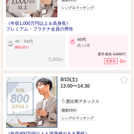
個室8対8
シングルマッチング
《年収1,000万円以上＆高身長》
プレミアム・プラチナ会員の男性
40代
40・50代
残り2席
締め切り
通常価格
3,000
円
5,400
円
0
初参加
円
8/15(土)
13:00〜14:30
恵比寿アネックス
個室8対8
シングルマッチング
《年収800万円以上＆清潔感のある男性》