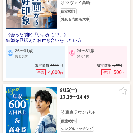
ツヴァイ高崎
個室6対6
外見も内面も大事
《会った瞬間「いいかも♡」》
結婚を見据えたお付き合いをしたい方
26〜31歳
24〜31歳
残り2席
残り1席
通常価格
4,500
円
通常価格
1,000
円
4,000
500
早割
早割
円
円
8/15(土)
13:15〜14:45
東京ラウンジ5F
個室8対8
シングルマッチング