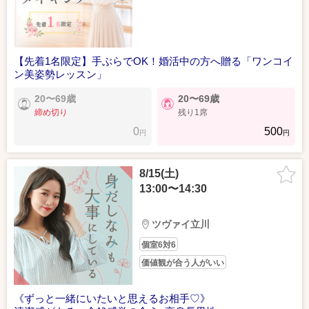
【先着1名限定】手ぶらでOK！婚活中の方へ贈る「ワンコイ
ン美姿勢レッスン」
20〜69歳
20〜69歳
締め切り
残り1席
0
500
円
円
8/15(土)
13:00〜14:30
ツヴァイ立川
個室6対6
価値観が合う人がいい
《ずっと一緒にいたいと思えるお相手♡》