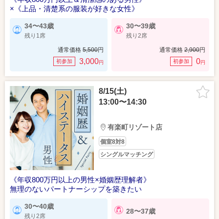
×《上品・清楚系の服装が好きな女性》
34〜43歳
30〜39歳
残り1席
残り2席
通常価格
5,500
円
通常価格
2,900
円
3,000
0
初参加
初参加
円
円
8/15(土)
13:00〜14:30
有楽町リゾート店
個室8対8
シングルマッチング
《年収800万円以上の男性×婚姻歴理解者》
無理のないパートナーシップを築きたい
30〜40歳
28〜37歳
残り2席