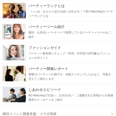
パーティーランクとは
「いいね」をもらうほど出会いが広がる！？IBJ Matchingのパーテ
ィーランクとは
パーティーツール紹介
婚活・お見合いパーティーで使用しているパーティーツールをご
紹介
ファッションガイド
パーティー参加前にチェック！性別・年代別で好印象なファッシ
ョンのポイント
パーティー開催レポート
実際のパーティーの様子や、何組マッチングしたかなど、写真を
交えてご紹介します
しあわせエピソード
IBJ Matchingで出会い、お付き合い・ご成婚された皆様からの良縁
報告やメッセージをご紹介
婚活イベント開催支援・コラボ実績