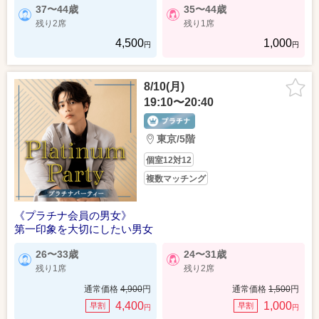
37〜44歳
35〜44歳
残り2席
残り1席
4,500
1,000
円
円
8/10(月)
19:10〜20:40
東京/5階
個室12対12
複数マッチング
《プラチナ会員の男女》
第一印象を大切にしたい男女
26〜33歳
24〜31歳
残り1席
残り2席
通常価格
4,900
円
通常価格
1,500
円
4,400
1,000
早割
早割
円
円