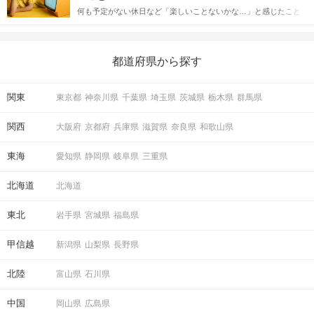
送るLINEでのデートの誘い方のコツをご紹介します。例文も混じ
何も予定がない休日など「楽しいことないかな…」と感じたこと
えながら解説するので、ぜひ参考にしてください。
がある人もいるのでは？ 日常が退屈に感じるなら、いますぐ楽し
いことを始めましょう！ いますぐ楽しい気分になれる対処法か
ら、恋愛・自分磨き・趣味などジャンル別の楽しいことまで、16
の楽しいことアイデアを集めました♪ いままさに楽しいことを探し
都道府県から探す
ている方は必見です。
関東
東京都
神奈川県
千葉県
埼玉県
茨城県
栃木県
群馬県
関西
大阪府
京都府
兵庫県
滋賀県
奈良県
和歌山県
東海
愛知県
静岡県
岐阜県
三重県
北海道
北海道
東北
岩手県
宮城県
福島県
甲信越
新潟県
山梨県
長野県
北陸
富山県
石川県
中国
岡山県
広島県