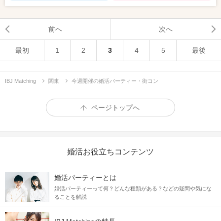
前へ
次へ
最初
1
2
3
4
5
最後
IBJ Matching
関東
今週開催の婚活パーティー・街コン
ページトップへ
婚活お役立ちコンテンツ
婚活パーティーとは
婚活パーティーって何？どんな種類がある？などの疑問や気にな
ることを解説