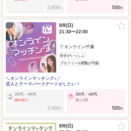
2,400
500
円
円
8/9(日)
21:30〜22:00
オンライン/千葉
好きがいっしょ
プロフィール閲覧が可能
＼オンラインマッチング♪／
恋人とテーマパークデートがしたい！
30代・40代
30代・40代
締め切り
残り2席
2,400
500
円
円
8/9(日)