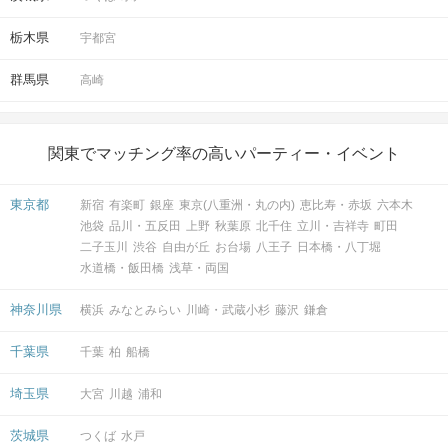
栃木県
宇都宮
群馬県
高崎
関東でマッチング率の高いパーティー・イベント
東京都
新宿
有楽町
銀座
東京(八重洲・丸の内)
恵比寿・赤坂
六本木
池袋
品川・五反田
上野
秋葉原
北千住
立川・吉祥寺
町田
二子玉川
渋谷
自由が丘
お台場
八王子
日本橋・八丁堀
水道橋・飯田橋
浅草・両国
神奈川県
横浜
みなとみらい
川崎・武蔵小杉
藤沢
鎌倉
千葉県
千葉
柏
船橋
埼玉県
大宮
川越
浦和
茨城県
つくば
水戸