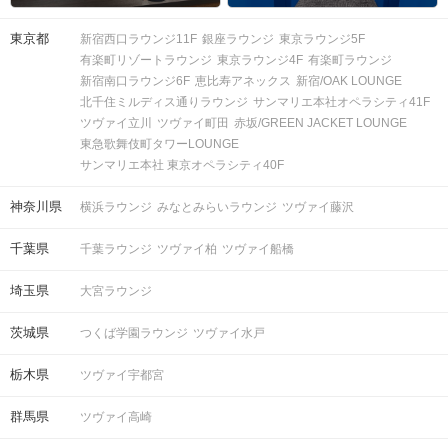
東京都
新宿西口ラウンジ11F
銀座ラウンジ
東京ラウンジ5F
有楽町リゾートラウンジ
東京ラウンジ4F
有楽町ラウンジ
新宿南口ラウンジ6F
恵比寿アネックス
新宿/OAK LOUNGE
北千住ミルディス通りラウンジ
サンマリエ本社オペラシティ41F
ツヴァイ立川
ツヴァイ町田
赤坂/GREEN JACKET LOUNGE
東急歌舞伎町タワーLOUNGE
サンマリエ本社 東京オペラシティ40F
神奈川県
横浜ラウンジ
みなとみらいラウンジ
ツヴァイ藤沢
千葉県
千葉ラウンジ
ツヴァイ柏
ツヴァイ船橋
埼玉県
大宮ラウンジ
茨城県
つくば学園ラウンジ
ツヴァイ水戸
栃木県
ツヴァイ宇都宮
群馬県
ツヴァイ高崎