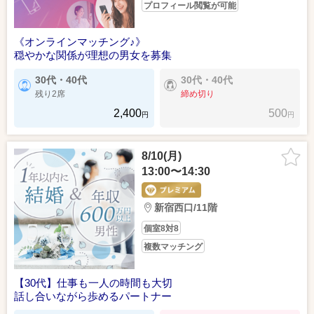
プロフィール閲覧が可能
《オンラインマッチング♪》
穏やかな関係が理想の男女を募集
30代・40代
30代・40代
残り2席
締め切り
2,400
500
円
円
8/10(月)
13:00〜14:30
新宿西口/11階
個室8対8
複数マッチング
【30代】仕事も一人の時間も大切
話し合いながら歩めるパートナー