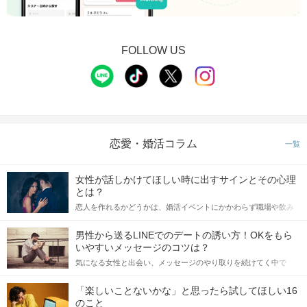
FOLLOW US
恋愛・婚活コラム
一覧
女性が話しかけてほしい時に出すサインとその心理
とは？
恋人を作れるかどうかは、婚活イベントにかかわらず職場や飲み
会の場で女性が話しかけて欲しい時に出すサインに、早く気づい
てアプローチできるかにも左右されます。 これから恋人作りを本
男性から送るLINEでのデートの誘い方！OKをもら
格的に始めようとしている方は、女性が異性を求めて出すサイン
いやすいメッセージのコツは？
をしっかりと理解し、正しい行動に移せるかどうかが重要。 この
気になる女性と出会い、メッセージのやり取りを続けてく中で
記事では、女性が話しかけて欲しい時に出すサインとその心理を
「この人いいな」と感じたら、次はデートに誘いたくなるもの。
詳しく解説した後、婚活イベントで実際にサインを受け取った場
しかし、中には「どう誘ったらいいの？」とお困りの男性もいら
合にどのような行動に繋げるべきかをご紹介していきます。
「楽しいことないかな」と思ったら試してほしい16
っしゃるのではないでしょうか。 そこで今回は、男性から女性へ
のこと