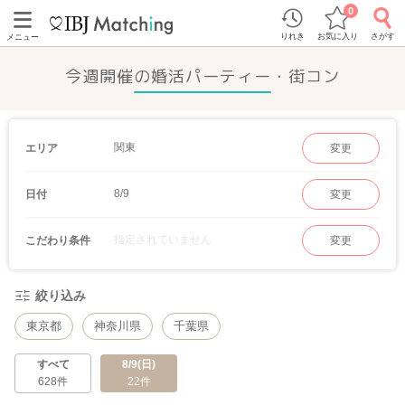
0
りれき
お気に入り
さがす
メニュー
今週開催の婚活パーティー・街コン
関東
エリア
変更
8/9
日付
変更
指定されていません
こだわり条件
変更
絞り込み
東京都
神奈川県
千葉県
すべて
8/9(日)
628件
22件