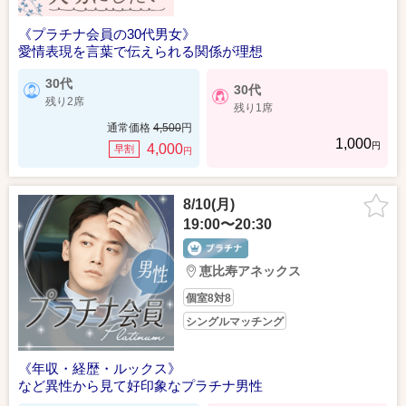
《プラチナ会員の30代男女》
愛情表現を言葉で伝えられる関係が理想
30代
30代
残り2席
残り1席
通常価格
4,500
円
1,000
円
4,000
早割
円
8/10(月)
19:00〜20:30
恵比寿アネックス
個室8対8
シングルマッチング
《年収・経歴・ルックス》
など異性から見て好印象なプラチナ男性