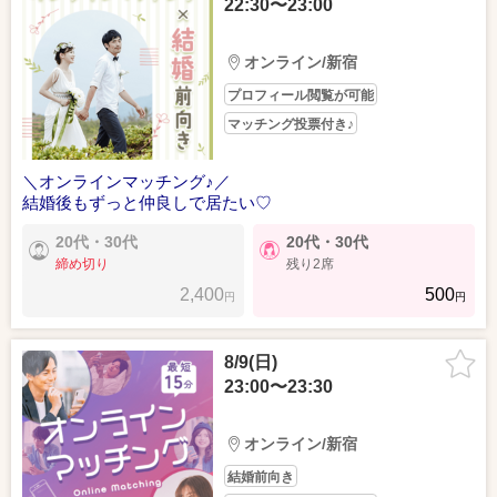
22:30〜23:00
オンライン/新宿
プロフィール閲覧が可能
マッチング投票付き♪
＼オンラインマッチング♪／
結婚後もずっと仲良しで居たい♡
20代・30代
20代・30代
締め切り
残り2席
2,400
500
円
円
8/9(日)
23:00〜23:30
オンライン/新宿
結婚前向き