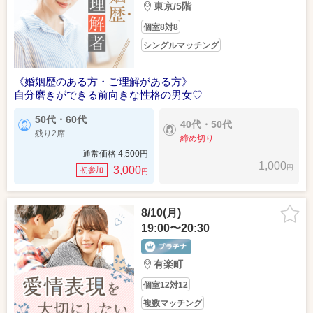
東京/5階
個室8対8
シングルマッチング
《婚姻歴のある方・ご理解がある方》
自分磨きができる前向きな性格の男女♡
50代・60代
40代・50代
残り2席
締め切り
通常価格
4,500
円
1,000
円
3,000
初参加
円
8/10(月)
19:00〜20:30
有楽町
個室12対12
複数マッチング