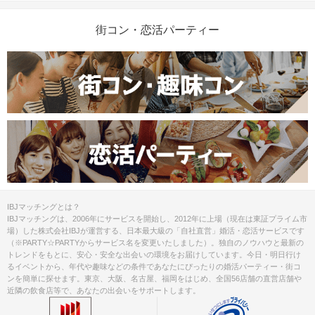
街コン・恋活パーティー
IBJマッチングとは？
IBJマッチングは、2006年にサービスを開始し、2012年に上場（現在は東証プライム市
場）した株式会社IBJが運営する、日本最大級の「自社直営」婚活・恋活サービスです
（※PARTY☆PARTYからサービス名を変更いたしました）。独自のノウハウと最新の
トレンドをもとに、安心・安全な出会いの環境をお届けしています。今日・明日行け
るイベントから、年代や趣味などの条件であなたにぴったりの婚活パーティー・街コ
ンを簡単に探せます。東京、大阪、名古屋、福岡をはじめ、全国56店舗の直営店舗や
近隣の飲食店等で、あなたの出会いをサポートします。