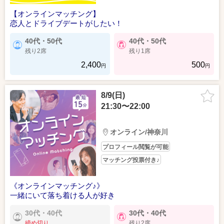
【オンラインマッチング】
恋人とドライブデートがしたい！
40代・50代
40代・50代
残り2席
残り1席
2,400
500
円
円
8/9(日)
21:30〜22:00
オンライン/神奈川
プロフィール閲覧が可能
マッチング投票付き♪
《オンラインマッチング♪》
一緒にいて落ち着ける人が好き
30代・40代
30代・40代
締め切り
残り2席