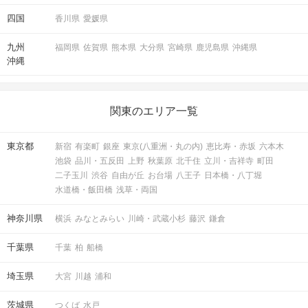
四国
香川県
愛媛県
九州
福岡県
佐賀県
熊本県
大分県
宮崎県
鹿児島県
沖縄県
沖縄
関東のエリア一覧
東京都
新宿
有楽町
銀座
東京(八重洲・丸の内)
恵比寿・赤坂
六本木
池袋
品川・五反田
上野
秋葉原
北千住
立川・吉祥寺
町田
二子玉川
渋谷
自由が丘
お台場
八王子
日本橋・八丁堀
水道橋・飯田橋
浅草・両国
神奈川県
横浜
みなとみらい
川崎・武蔵小杉
藤沢
鎌倉
千葉県
千葉
柏
船橋
埼玉県
大宮
川越
浦和
茨城県
つくば
水戸