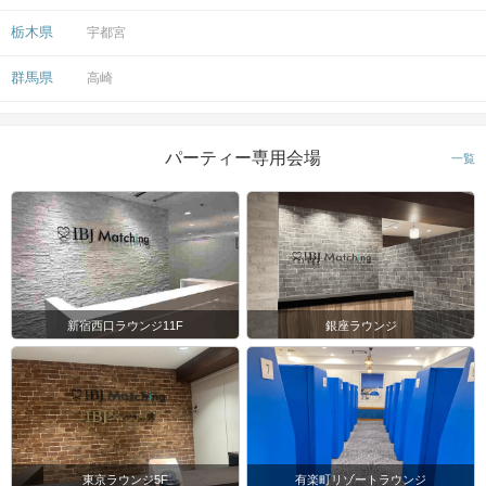
栃木県
宇都宮
群馬県
高崎
パーティー専用会場
一覧
新宿西口ラウンジ11F
銀座ラウンジ
東京ラウンジ5F
有楽町リゾートラウンジ