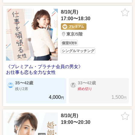
8/10(月)
17:00〜18:30
東京/5階
個室8対8
シングルマッチング
《プレミアム・プラチナ会員の男女》
お仕事も恋も全力な女性
35〜42歳
33〜42歳
残り2席
締め切り
4,000
1,500
円
円
8/10(月)
19:00〜20:30