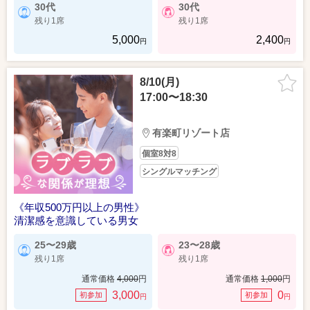
30代
30代
残り1席
残り1席
5,000
2,400
円
円
8/10(月)
17:00〜18:30
有楽町リゾート店
個室8対8
シングルマッチング
《年収500万円以上の男性》
清潔感を意識している男女
25〜29歳
23〜28歳
残り1席
残り1席
通常価格
4,000
円
通常価格
1,000
円
3,000
0
初参加
初参加
円
円