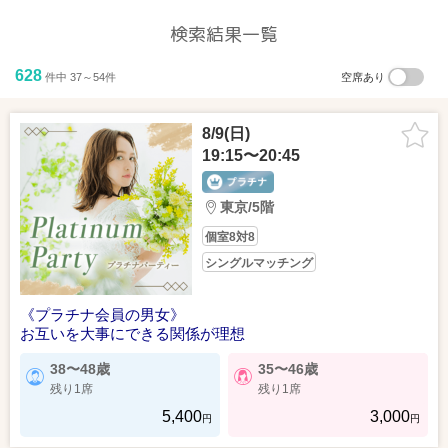
検索結果一覧
628
件中 37～54件
空席あり
8/9(日)
19:15〜20:45
東京/5階
個室8対8
シングルマッチング
《プラチナ会員の男女》
お互いを大事にできる関係が理想
38〜48歳
35〜46歳
残り1席
残り1席
5,400
3,000
円
円