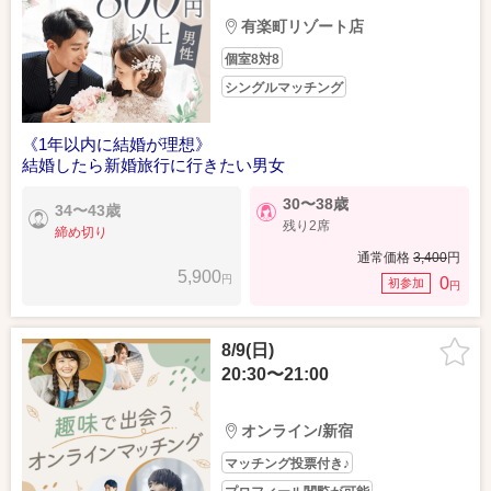
有楽町リゾート店
個室8対8
シングルマッチング
《1年以内に結婚が理想》
結婚したら新婚旅行に行きたい男女
30〜38歳
34〜43歳
残り2席
締め切り
通常価格
3,400
円
5,900
円
0
初参加
円
8/9(日)
20:30〜21:00
オンライン/新宿
マッチング投票付き♪