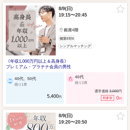
8/9(日)
19:15〜20:45
銀座4階
個室8対8
シングルマッチング
《年収1,000万円以上＆高身長》
プレミアム・プラチナ会員の男性
40代
40代、50代
残り2席
残り1席
通常価格
3,000
円
5,400
円
0
初参加
円
8/9(日)
19:20〜20:50