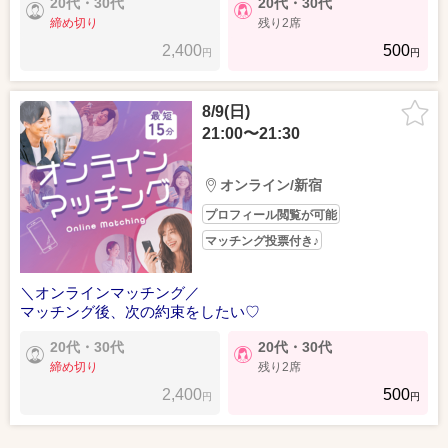
20代・30代
20代・30代
締め切り
残り2席
2,400
500
円
円
8/9(日)
21:00〜21:30
オンライン/新宿
プロフィール閲覧が可能
マッチング投票付き♪
＼オンラインマッチング／
マッチング後、次の約束をしたい♡
20代・30代
20代・30代
締め切り
残り2席
2,400
500
円
円