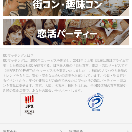
IBJマッチングとは？
IBJマッチングは、2006年にサービスを開始し、2012年に上場（現在は東証プライム市
場）した株式会社IBJが運営する、日本最大級の「自社直営」婚活・恋活サービスです
（※PARTY☆PARTYからサービス名を変更いたしました）。独自のノウハウと最新の
トレンドをもとに、安心・安全な出会いの環境をお届けしています。今日・明日行け
るイベントから、年代や趣味などの条件であなたにぴったりの婚活パーティー・街コ
ンを簡単に探せます。東京、大阪、名古屋、福岡をはじめ、全国56店舗の直営店舗や
近隣の飲食店等で、あなたの出会いをサポートします。
運営会社
利用規約