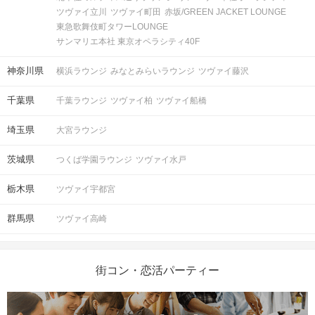
ツヴァイ立川
ツヴァイ町田
赤坂/GREEN JACKET LOUNGE
東急歌舞伎町タワーLOUNGE
サンマリエ本社 東京オペラシティ40F
神奈川県
横浜ラウンジ
みなとみらいラウンジ
ツヴァイ藤沢
千葉県
千葉ラウンジ
ツヴァイ柏
ツヴァイ船橋
埼玉県
大宮ラウンジ
茨城県
つくば学園ラウンジ
ツヴァイ水戸
栃木県
ツヴァイ宇都宮
群馬県
ツヴァイ高崎
街コン・恋活パーティー