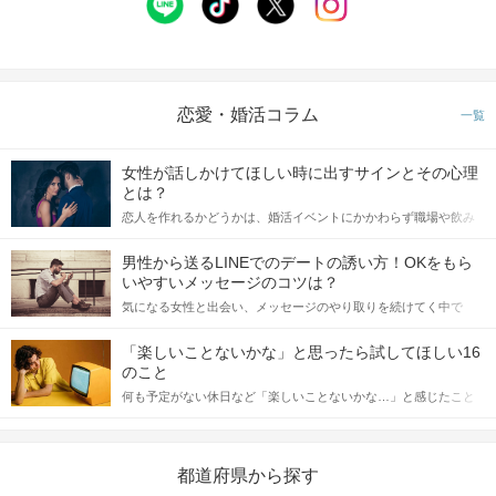
恋愛・婚活コラム
一覧
女性が話しかけてほしい時に出すサインとその心理
とは？
恋人を作れるかどうかは、婚活イベントにかかわらず職場や飲み
会の場で女性が話しかけて欲しい時に出すサインに、早く気づい
てアプローチできるかにも左右されます。 これから恋人作りを本
男性から送るLINEでのデートの誘い方！OKをもら
格的に始めようとしている方は、女性が異性を求めて出すサイン
いやすいメッセージのコツは？
をしっかりと理解し、正しい行動に移せるかどうかが重要。 この
気になる女性と出会い、メッセージのやり取りを続けてく中で
記事では、女性が話しかけて欲しい時に出すサインとその心理を
「この人いいな」と感じたら、次はデートに誘いたくなるもの。
詳しく解説した後、婚活イベントで実際にサインを受け取った場
しかし、中には「どう誘ったらいいの？」とお困りの男性もいら
合にどのような行動に繋げるべきかをご紹介していきます。
「楽しいことないかな」と思ったら試してほしい16
っしゃるのではないでしょうか。 そこで今回は、男性から女性へ
のこと
送るLINEでのデートの誘い方のコツをご紹介します。例文も混じ
何も予定がない休日など「楽しいことないかな…」と感じたこと
えながら解説するので、ぜひ参考にしてください。
がある人もいるのでは？ 日常が退屈に感じるなら、いますぐ楽し
いことを始めましょう！ いますぐ楽しい気分になれる対処法か
ら、恋愛・自分磨き・趣味などジャンル別の楽しいことまで、16
の楽しいことアイデアを集めました♪ いままさに楽しいことを探し
都道府県から探す
ている方は必見です。