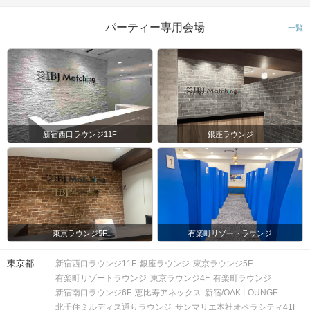
パーティー専用会場
一覧
新宿西口ラウンジ11F
銀座ラウンジ
東京ラウンジ5F
有楽町リゾートラウンジ
東京都
新宿西口ラウンジ11F
銀座ラウンジ
東京ラウンジ5F
有楽町リゾートラウンジ
東京ラウンジ4F
有楽町ラウンジ
新宿南口ラウンジ6F
恵比寿アネックス
新宿/OAK LOUNGE
北千住ミルディス通りラウンジ
サンマリエ本社オペラシティ41F