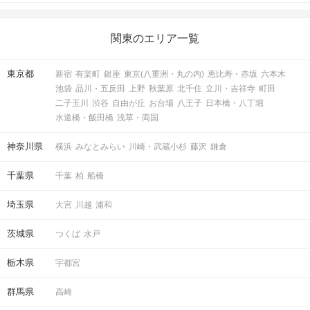
関東のエリア一覧
東京都
新宿
有楽町
銀座
東京(八重洲・丸の内)
恵比寿・赤坂
六本木
池袋
品川・五反田
上野
秋葉原
北千住
立川・吉祥寺
町田
二子玉川
渋谷
自由が丘
お台場
八王子
日本橋・八丁堀
水道橋・飯田橋
浅草・両国
神奈川県
横浜
みなとみらい
川崎・武蔵小杉
藤沢
鎌倉
千葉県
千葉
柏
船橋
埼玉県
大宮
川越
浦和
茨城県
つくば
水戸
栃木県
宇都宮
群馬県
高崎