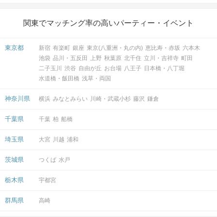
関東でマッチング率の高いパーティー・イベント
東京都
新宿
有楽町
銀座
東京(八重洲・丸の内)
恵比寿・赤坂
六本木
池袋
品川・五反田
上野
秋葉原
北千住
立川・吉祥寺
町田
二子玉川
渋谷
自由が丘
お台場
八王子
日本橋・八丁堀
水道橋・飯田橋
浅草・両国
神奈川県
横浜
みなとみらい
川崎・武蔵小杉
藤沢
鎌倉
千葉県
千葉
柏
船橋
埼玉県
大宮
川越
浦和
茨城県
つくば
水戸
栃木県
宇都宮
群馬県
高崎