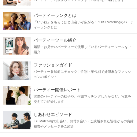
パーティーランクとは
「いいね」をもらうほど出会いが広がる！？IBJ Matchingのパーテ
ィーランクとは
パーティーツール紹介
婚活・お見合いパーティーで使用しているパーティーツールをご
紹介
ファッションガイド
パーティー参加前にチェック！性別・年代別で好印象なファッシ
ョンのポイント
パーティー開催レポート
実際のパーティーの様子や、何組マッチングしたかなど、写真を
交えてご紹介します
しあわせエピソード
IBJ Matchingで出会い、お付き合い・ご成婚された皆様からの良縁
報告やメッセージをご紹介