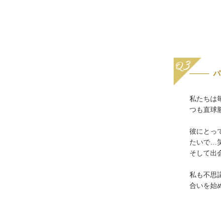
パ
私たちは
つも直球
彼にとっ
たいで…
そして出
私も不思
合いを始