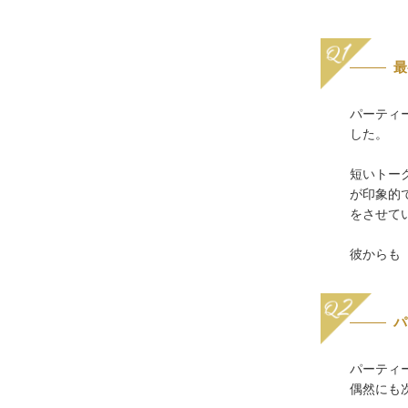
最
パーティ
した。
短いトー
が印象的
をさせて
彼からも
パ
パーティ
偶然にも