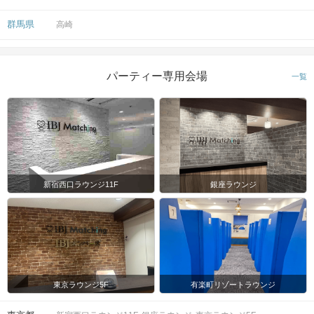
群馬県
高崎
パーティー専用会場
一覧
新宿西口ラウンジ11F
銀座ラウンジ
東京ラウンジ5F
有楽町リゾートラウンジ