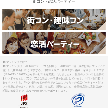
街コン・恋活パーティー
IBJマッチングとは？
IBJマッチングは、2006年にサービスを開始し、2012年に上場（現在は東証プライム市
場）した株式会社IBJが運営する、日本最大級の「自社直営」婚活・恋活サービスです
（※PARTY☆PARTYからサービス名を変更いたしました）。独自のノウハウと最新の
トレンドをもとに、安心・安全な出会いの環境をお届けしています。今日・明日行け
るイベントから、年代や趣味などの条件であなたにぴったりの婚活パーティー・街コ
ンを簡単に探せます。東京、大阪、名古屋、福岡をはじめ、全国56店舗の直営店舗や
近隣の飲食店等で、あなたの出会いをサポートします。