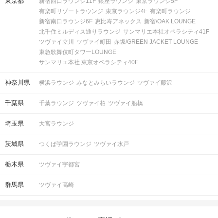
東京都
新宿西口ラウンジ11F
銀座ラウンジ
東京ラウンジ5F
有楽町リゾートラウンジ
東京ラウンジ4F
有楽町ラウンジ
新宿南口ラウンジ6F
恵比寿アネックス
新宿/OAK LOUNGE
北千住ミルディス通りラウンジ
サンマリエ本社オペラシティ41F
ツヴァイ立川
ツヴァイ町田
赤坂/GREEN JACKET LOUNGE
東急歌舞伎町タワーLOUNGE
サンマリエ本社 東京オペラシティ40F
神奈川県
横浜ラウンジ
みなとみらいラウンジ
ツヴァイ藤沢
千葉県
千葉ラウンジ
ツヴァイ柏
ツヴァイ船橋
埼玉県
大宮ラウンジ
茨城県
つくば学園ラウンジ
ツヴァイ水戸
栃木県
ツヴァイ宇都宮
群馬県
ツヴァイ高崎