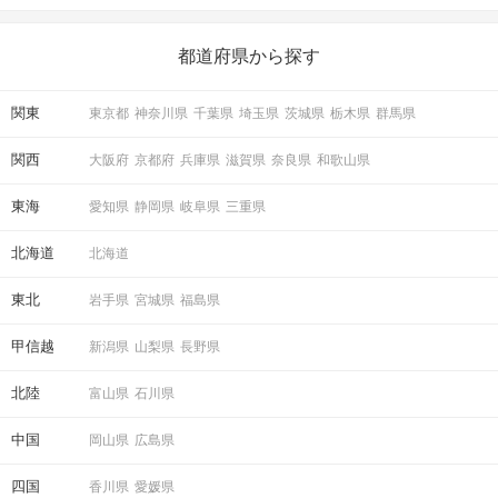
いことを始めましょう！ いますぐ楽しい気分になれる対処法か
ら、恋愛・自分磨き・趣味などジャンル別の楽しいことまで、16
の楽しいことアイデアを集めました♪ いままさに楽しいことを探し
都道府県から探す
ている方は必見です。
関東
東京都
神奈川県
千葉県
埼玉県
茨城県
栃木県
群馬県
関西
大阪府
京都府
兵庫県
滋賀県
奈良県
和歌山県
東海
愛知県
静岡県
岐阜県
三重県
北海道
北海道
東北
岩手県
宮城県
福島県
甲信越
新潟県
山梨県
長野県
北陸
富山県
石川県
中国
岡山県
広島県
四国
香川県
愛媛県