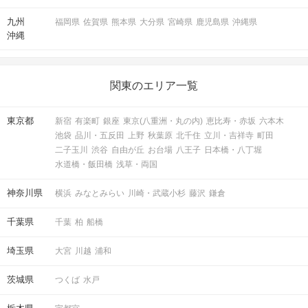
九州
福岡県
佐賀県
熊本県
大分県
宮崎県
鹿児島県
沖縄県
沖縄
関東のエリア一覧
東京都
新宿
有楽町
銀座
東京(八重洲・丸の内)
恵比寿・赤坂
六本木
池袋
品川・五反田
上野
秋葉原
北千住
立川・吉祥寺
町田
二子玉川
渋谷
自由が丘
お台場
八王子
日本橋・八丁堀
水道橋・飯田橋
浅草・両国
神奈川県
横浜
みなとみらい
川崎・武蔵小杉
藤沢
鎌倉
千葉県
千葉
柏
船橋
埼玉県
大宮
川越
浦和
茨城県
つくば
水戸