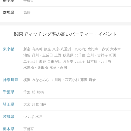
栃木県
宇都宮
群馬県
高崎
関東でマッチング率の高いパーティー・イベント
東京都
新宿
有楽町
銀座
東京(八重洲・丸の内)
恵比寿・赤坂
六本木
池袋
品川・五反田
上野
秋葉原
北千住
立川・吉祥寺
町田
二子玉川
渋谷
自由が丘
お台場
八王子
日本橋・八丁堀
水道橋・飯田橋
浅草・両国
神奈川県
横浜
みなとみらい
川崎・武蔵小杉
藤沢
鎌倉
千葉県
千葉
柏
船橋
埼玉県
大宮
川越
浦和
茨城県
つくば
水戸
栃木県
宇都宮