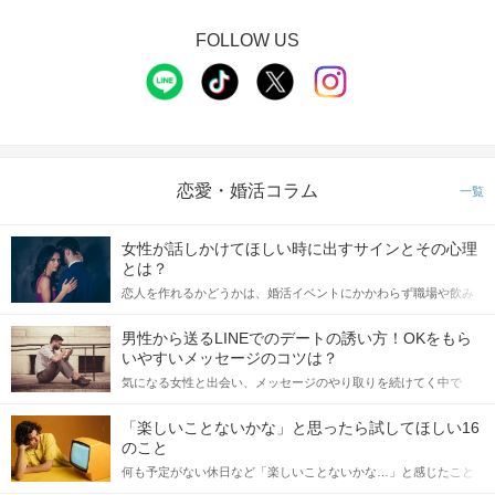
FOLLOW US
恋愛・婚活コラム
一覧
女性が話しかけてほしい時に出すサインとその心理
とは？
恋人を作れるかどうかは、婚活イベントにかかわらず職場や飲み
会の場で女性が話しかけて欲しい時に出すサインに、早く気づい
てアプローチできるかにも左右されます。 これから恋人作りを本
男性から送るLINEでのデートの誘い方！OKをもら
格的に始めようとしている方は、女性が異性を求めて出すサイン
いやすいメッセージのコツは？
をしっかりと理解し、正しい行動に移せるかどうかが重要。 この
気になる女性と出会い、メッセージのやり取りを続けてく中で
記事では、女性が話しかけて欲しい時に出すサインとその心理を
「この人いいな」と感じたら、次はデートに誘いたくなるもの。
詳しく解説した後、婚活イベントで実際にサインを受け取った場
しかし、中には「どう誘ったらいいの？」とお困りの男性もいら
合にどのような行動に繋げるべきかをご紹介していきます。
「楽しいことないかな」と思ったら試してほしい16
っしゃるのではないでしょうか。 そこで今回は、男性から女性へ
のこと
送るLINEでのデートの誘い方のコツをご紹介します。例文も混じ
何も予定がない休日など「楽しいことないかな…」と感じたこと
えながら解説するので、ぜひ参考にしてください。
がある人もいるのでは？ 日常が退屈に感じるなら、いますぐ楽し