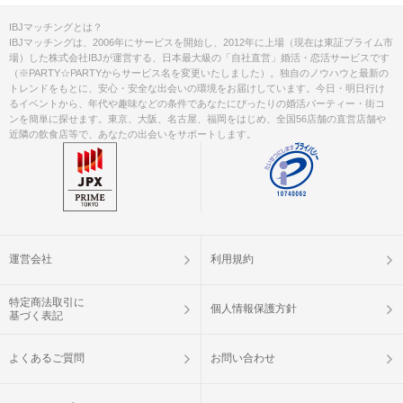
IBJマッチングとは？
IBJマッチングは、2006年にサービスを開始し、2012年に上場（現在は東証プライム市
場）した株式会社IBJが運営する、日本最大級の「自社直営」婚活・恋活サービスです
（※PARTY☆PARTYからサービス名を変更いたしました）。独自のノウハウと最新の
トレンドをもとに、安心・安全な出会いの環境をお届けしています。今日・明日行け
るイベントから、年代や趣味などの条件であなたにぴったりの婚活パーティー・街コ
ンを簡単に探せます。東京、大阪、名古屋、福岡をはじめ、全国56店舗の直営店舗や
近隣の飲食店等で、あなたの出会いをサポートします。
運営会社
利用規約
特定商法取引に
個人情報保護方針
基づく表記
よくあるご質問
お問い合わせ