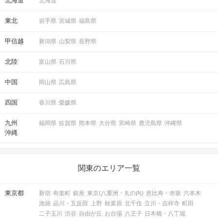
北海道
北海道
東北
岩手県
宮城県
福島県
甲信越
新潟県
山梨県
長野県
北陸
富山県
石川県
中国
岡山県
広島県
四国
香川県
愛媛県
九州
福岡県
佐賀県
熊本県
大分県
宮崎県
鹿児島県
沖縄県
沖縄
関東のエリア一覧
東京都
新宿
有楽町
銀座
東京(八重洲・丸の内)
恵比寿・赤坂
六本木
池袋
品川・五反田
上野
秋葉原
北千住
立川・吉祥寺
町田
二子玉川
渋谷
自由が丘
お台場
八王子
日本橋・八丁堀