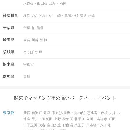
水道橋・飯田橋
浅草・両国
神奈川県
横浜
みなとみらい
川崎・武蔵小杉
藤沢
鎌倉
千葉県
千葉
柏
船橋
埼玉県
大宮
川越
浦和
茨城県
つくば
水戸
栃木県
宇都宮
群馬県
高崎
関東でマッチング率の高いパーティー・イベント
東京都
新宿
有楽町
銀座
東京(八重洲・丸の内)
恵比寿・赤坂
六本木
池袋
品川・五反田
上野
秋葉原
北千住
立川・吉祥寺
町田
二子玉川
渋谷
自由が丘
お台場
八王子
日本橋・八丁堀