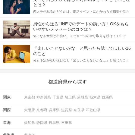
とは？
恋人を作れるかどうかは、婚活イベントにかかわらず職場や飲み
会の場で女性が話しかけて欲しい時に出すサインに、早く気づい
てアプローチできるかにも左右されます。 これから恋人作りを本
男性から送るLINEでのデートの誘い方！OKをもら
格的に始めようとしている方は、女性が異性を求めて出すサイン
いやすいメッセージのコツは？
をしっかりと理解し、正しい行動に移せるかどうかが重要。 この
気になる女性と出会い、メッセージのやり取りを続けてく中で
記事では、女性が話しかけて欲しい時に出すサインとその心理を
「この人いいな」と感じたら、次はデートに誘いたくなるもの。
詳しく解説した後、婚活イベントで実際にサインを受け取った場
しかし、中には「どう誘ったらいいの？」とお困りの男性もいら
合にどのような行動に繋げるべきかをご紹介していきます。
「楽しいことないかな」と思ったら試してほしい16
っしゃるのではないでしょうか。 そこで今回は、男性から女性へ
のこと
送るLINEでのデートの誘い方のコツをご紹介します。例文も混じ
何も予定がない休日など「楽しいことないかな…」と感じたこと
えながら解説するので、ぜひ参考にしてください。
がある人もいるのでは？ 日常が退屈に感じるなら、いますぐ楽し
いことを始めましょう！ いますぐ楽しい気分になれる対処法か
ら、恋愛・自分磨き・趣味などジャンル別の楽しいことまで、16
の楽しいことアイデアを集めました♪ いままさに楽しいことを探し
都道府県から探す
ている方は必見です。
関東
東京都
神奈川県
千葉県
埼玉県
茨城県
栃木県
群馬県
関西
大阪府
京都府
兵庫県
滋賀県
奈良県
和歌山県
東海
愛知県
静岡県
岐阜県
三重県