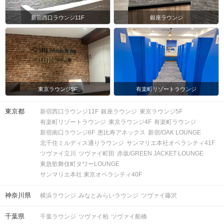
新宿西口ラウンジ11F
銀座ラウンジ
東京ラウンジ5F
有楽町リゾートラウンジ
東京都
新宿西口ラウンジ11F
銀座ラウンジ
東京ラウンジ5F
有楽町リゾートラウンジ
東京ラウンジ4F
有楽町ラウンジ
新宿南口ラウンジ6F
恵比寿アネックス
新宿/OAK LOUNGE
北千住ミルディス通りラウンジ
サンマリエ本社オペラシティ41F
ツヴァイ立川
ツヴァイ町田
赤坂/GREEN JACKET LOUNGE
東急歌舞伎町タワーLOUNGE
サンマリエ本社 東京オペラシティ40F
神奈川県
横浜ラウンジ
みなとみらいラウンジ
ツヴァイ藤沢
千葉県
千葉ラウンジ
ツヴァイ柏
ツヴァイ船橋