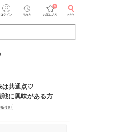
0
ログイン
りれき
お気に入り
さがす
0
訣は共通点♡
観戦に興味がある方
診断付き♪