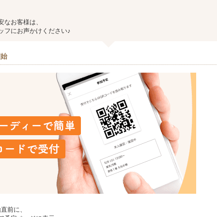
安なお客様は、
フにお声かけください♪
開始
始直前に、