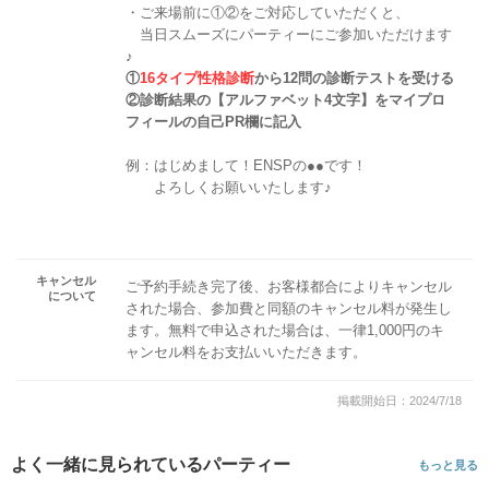
・ご来場前に①②をご対応していただくと、
当日スムーズにパーティーにご参加いただけます
♪
①
16タイプ性格診断
から12問の診断テストを受ける
②診断結果の【アルファベット4文字】をマイプロ
フィールの自己PR欄に記入
例：はじめまして！ENSPの●●です！
よろしくお願いいたします♪
キャンセル
ご予約手続き完了後、お客様都合によりキャンセル
について
された場合、参加費と同額のキャンセル料が発生し
ます。無料で申込された場合は、一律1,000円のキ
ャンセル料をお支払いいただきます。
掲載開始日：2024/7/18
よく一緒に見られているパーティー
もっと見る