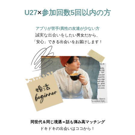
U27
×
参加回数5回以内の方
アプリが苦手/異性の友達が少ない方
誠実な出会いを
したい男女だから、
「安心」できる出会いをお届けします！
同世代＆同じ境遇＝話も弾み高マッチング
ドキドキの出会いはココから！