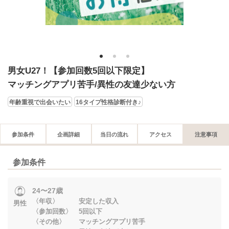
1
2
3
男女U27！【参加回数5回以下限定】
マッチングアプリ苦手/異性の友達少ない方
年齢重視で出会いたい
16タイプ性格診断付き♪
参加条件
企画詳細
当日の流れ
アクセス
注意事項
参加条件
24〜27歳
〈年収〉 安定した収入
男性
〈参加回数〉 5回以下
〈その他〉 マッチングアプリ苦手