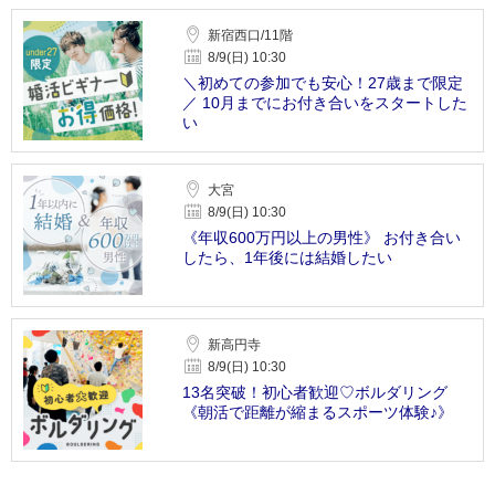
新宿西口/11階
8/9(日) 10:30
＼初めての参加でも安心！27歳まで限定
／ 10月までにお付き合いをスタートした
い
大宮
8/9(日) 10:30
《年収600万円以上の男性》 お付き合い
したら、1年後には結婚したい
新高円寺
8/9(日) 10:30
13名突破！初心者歓迎♡ボルダリング
《朝活で距離が縮まるスポーツ体験♪》