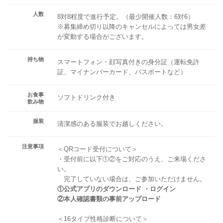
人数
8対8程度で進行予定。（最少開催人数：6対6）
※募集締め切り以降のキャンセルによっては男女差
が変動する場合がございます。
持ち物
スマートフォン・顔写真付きの身分証（運転免許
証、マイナンバーカード、パスポートなど）
お食事
ソフトドリンク付き
飲み物
服装
清潔感のある服装でお越しください。
注意事項
＜QRコード受付について＞
・受付前に以下①②をご対応のうえ、ご来場くださ
い。
完了していない場合は、ご参加いただけません。
①公式アプリのダウンロード ・ログイン
②本人確認書類の事前アップロード
＜16タイプ性格診断について＞