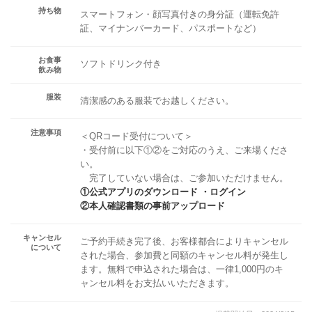
持ち物
スマートフォン・顔写真付きの身分証（運転免許
証、マイナンバーカード、パスポートなど）
お食事
ソフトドリンク付き
飲み物
服装
清潔感のある服装でお越しください。
注意事項
＜QRコード受付について＞
・受付前に以下①②をご対応のうえ、ご来場くださ
い。
完了していない場合は、ご参加いただけません。
①公式アプリのダウンロード ・ログイン
②本人確認書類の事前アップロード
キャンセル
ご予約手続き完了後、お客様都合によりキャンセル
について
された場合、参加費と同額のキャンセル料が発生し
ます。無料で申込された場合は、一律1,000円のキ
ャンセル料をお支払いいただきます。