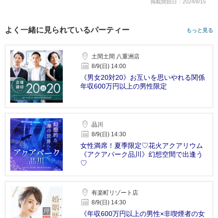
掲載開始日：2024/8/15
よく一緒に見られているパーティー
もっと見る
土間土間 八重洲店
8/9(日) 14:00
《男女20対20》お互いを思いやれる関係
年収600万円以上の男性限定
品川
8/9(日) 14:30
女性満席！夏季限定♡花火アクアリウム
《アクアパーク品川》幻想空間で出逢う
♡
有楽町リゾート店
8/9(日) 14:30
《年収600万円以上の男性×非喫煙者の女