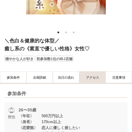
1
2
3
＼色白＆健康的な体型／
癒し系の《素直で優しい性格》女性♡
穏やかな人が好き
初参加数1位のIBJ店舗
参加条件
企画詳細
当日の流れ
アクセス
注意事項
参加条件
26〜35歳
〈年収〉 500万円以上
男性
〈身長〉 170cm以上
〈恋愛観〉 恋人に優しく接したい