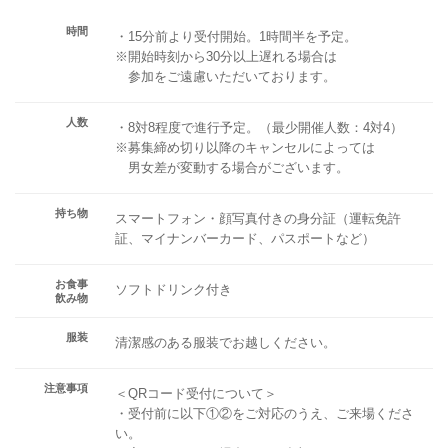
時間
・15分前より受付開始。1時間半を予定。
※開始時刻から30分以上遅れる場合は
参加をご遠慮いただいております。
人数
・8対8程度で進行予定。（最少開催人数：4対4）
※募集締め切り以降のキャンセルによっては
男女差が変動する場合がございます。
持ち物
スマートフォン・顔写真付きの身分証（運転免許
証、マイナンバーカード、パスポートなど）
お食事
ソフトドリンク付き
飲み物
服装
清潔感のある服装でお越しください。
注意事項
＜QRコード受付について＞
・受付前に以下①②をご対応のうえ、ご来場くださ
い。