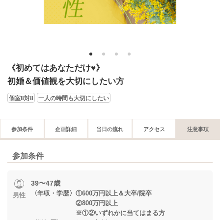
1
2
3
4
《初めてはあなただけ♥》
初婚＆価値観を大切にしたい方
個室8対8
一人の時間も大切にしたい
参加条件
企画詳細
当日の流れ
アクセス
注意事項
参加条件
39〜47歳
〈年収・学歴〉①600万円以上＆大卒/院卒
男性
②800万円以上
※①②いずれかに当てはまる方