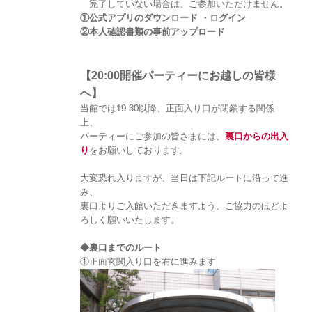
完了していない場合は、ご参加いただけません。
①公式アプリのダウンロード ・ログイン
②本人確認書類の事前アップロード
【20:00開催パーティーにお越しの皆様
へ】
当館では19:30以降、正面入り口が閉鎖する関係
上、
パーティーにご参加の皆さまには、
裏口からの出入
り
をお願いしております。
大変恐れ入りますが、当日は下記ルートに沿って進
み、
裏口よりご入館いただきますよう、ご協力のほどよ
ろしく願いいたします。
◆裏口までのルート
①正面玄関入り口を右に進みます