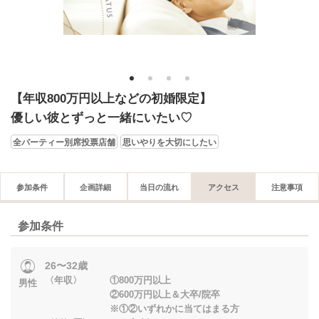
1
2
3
4
【年収800万円以上などの初婚限定】
優しい彼とずっと一緒にいたい♡
全パーティー別席投票店舗
思いやりを大切にしたい
参加条件
企画詳細
当日の流れ
アクセス
注意事項
参加条件
26〜32歳
〈年収〉 ①800万円以上
男性
②600万円以上＆大卒/院卒
※①②いずれかに当てはまる方