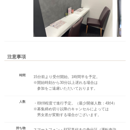
注意事項
時間
15分前より受付開始。1時間半を予定。
※開始時刻から30分以上遅れる場合は
参加をご遠慮いただいております。
人数
・8対8程度で進行予定。（最少開催人数：4対4）
※募集締め切り以降のキャンセルによっては
男女差が変動する場合がございます。
持ち物
スマートフォン・顔写真付きの身分証（運転免許