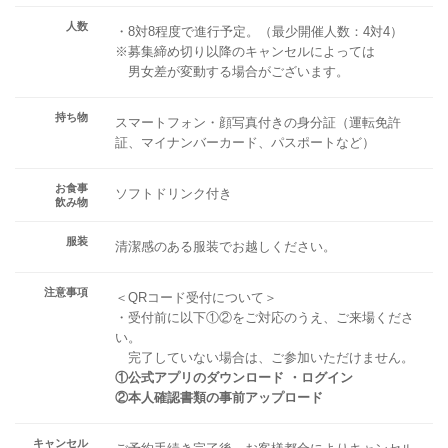
人数
・8対8程度で進行予定。（最少開催人数：4対4）
※募集締め切り以降のキャンセルによっては
男女差が変動する場合がございます。
持ち物
スマートフォン・顔写真付きの身分証（運転免許
証、マイナンバーカード、パスポートなど）
お食事
ソフトドリンク付き
飲み物
服装
清潔感のある服装でお越しください。
注意事項
＜QRコード受付について＞
・受付前に以下①②をご対応のうえ、ご来場くださ
い。
完了していない場合は、ご参加いただけません。
①公式アプリのダウンロード ・ログイン
②本人確認書類の事前アップロード
キャンセル