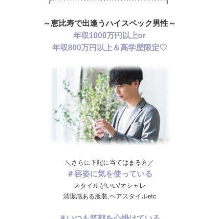
～恵比寿で出逢うハイスペック男性～
年収1000万円以上or
年収800万円以上＆高学歴限定♡
＼さらに下記に当てはまる方／
＃容姿に気を使っている
スタイルがいい/オシャレ
清潔感ある服装,ヘアスタイルetc
＃いつも笑顔を心掛けている