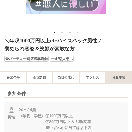
1
2
3
4
＼年収1000万円以上etcハイスペック男性／
褒められ容姿＆笑顔が素敵な方
全パーティー別席投票店舗
一途/恋人想い
参加条件
企画詳細
当日の流れ
アクセス
注意事項
参加条件
26〜34歳
〈年収・学歴〉①1000万円以上
男性
②800万円以上＆大卒/院卒
※いずれかに当てはまる方