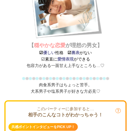
【
穏やかな恋愛
が理想の男女】
☑
優しい
性格
☑
裏表
がない
☑素直に
愛情表現
ができる
包容力がある一面甘え上手なところも…♡
肉食系男子はちょっと苦手。
犬系男子や塩系男子が好きな方必見♡
このパーティーに参加すると…
相手のこんなコトがわかっちゃう！
共感ポイントインタビューをPICK UP！