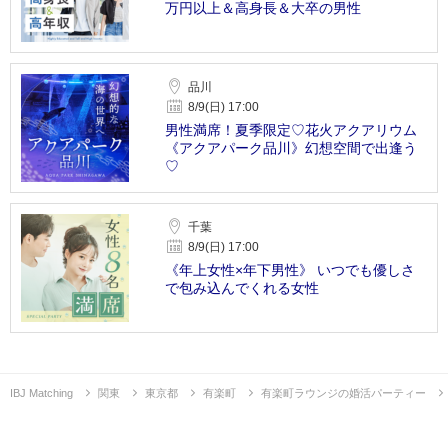
万円以上＆高身長＆大卒の男性
品川
8/9(日) 17:00
男性満席！夏季限定♡花火アクアリウム
《アクアパーク品川》幻想空間で出逢う
♡
千葉
8/9(日) 17:00
《年上女性×年下男性》 いつでも優しさ
で包み込んでくれる女性
IBJ Matching
関東
東京都
有楽町
有楽町ラウンジの婚活パーティー