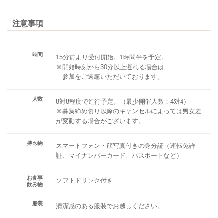
注意事項
時間
15分前より受付開始。1時間半を予定。
※開始時刻から30分以上遅れる場合は
参加をご遠慮いただいております。
人数
8対8程度で進行予定。（最少開催人数：4対4）
※募集締め切り以降のキャンセルによっては男女差
が変動する場合がございます。
持ち物
スマートフォン・顔写真付きの身分証（運転免許
証、マイナンバーカード、パスポートなど）
お食事
ソフトドリンク付き
飲み物
服装
清潔感のある服装でお越しください。