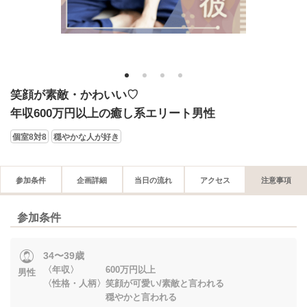
1
2
3
4
笑顔が素敵・かわいい♡
年収600万円以上の癒し系エリート男性
個室8対8
穏やかな人が好き
参加条件
企画詳細
当日の流れ
アクセス
注意事項
参加条件
34〜39歳
〈年収〉 600万円以上
男性
〈性格・人柄〉笑顔が可愛い/素敵と言われる
穏やかと言われる