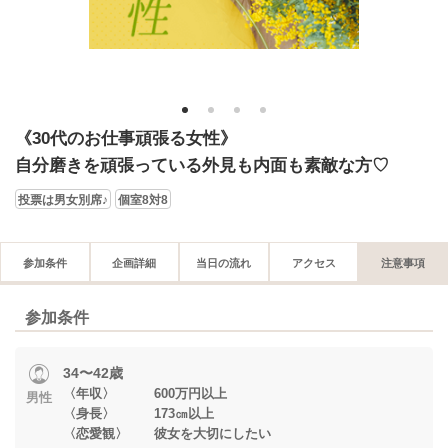
1
2
3
4
《30代のお仕事頑張る女性》
自分磨きを頑張っている外見も内面も素敵な方♡
投票は男女別席♪
個室8対8
参加条件
企画詳細
当日の流れ
アクセス
注意事項
参加条件
34〜42歳
〈年収〉 600万円以上
男性
〈身長〉 173㎝以上
〈恋愛観〉 彼女を大切にしたい