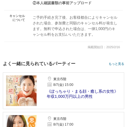
②本人確認書類の事前アップロード
キャンセル
ご予約手続き完了後、お客様都合によりキャンセル
について
された場合、参加費と同額のキャンセル料が発生し
ます。無料で申込された場合は、一律1,000円のキ
ャンセル料をお支払いいただきます。
掲載開始日：2025/2/16
よく一緒に見られているパーティー
もっと見る
東京/5階
8/7(金) 15:00
《ぽっちゃり・まる顔・癒し系の女性》
年収1,000万円以上の男性
東京/5階
8/7(金) 17:00