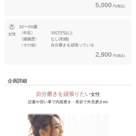
5,000
円(税込)
32〜39歳
〈年収〉 300万円以上
女性
〈婚姻歴〉 なし(初婚)
〈その他〉 自分磨きを頑張っている
2,900
円(税込)
企画詳細
自分磨きを頑張りたい
女性
読書や習い事で内面磨き・美容で外見磨きetc