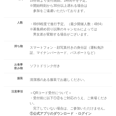
15分前より受付開始。1時間半を予定。
※開始時刻から30分以上遅れる場合は
参加をご遠慮いただいております。
人数
・8対8程度で進行予定。（最少開催人数：4対4）
※募集締め切り以降のキャンセルによっては
男女差が変動する場合がございます。
持ち物
スマートフォン・顔写真付きの身分証（運転免許
証、マイナンバーカード、パスポートなど）
お食事
ソフトドリンク付き
飲み物
服装
清潔感のある服装でお越しください。
注意事項
＜QRコード受付について＞
・受付前に以下①②をご対応のうえ、ご来場くださ
い。
完了していない場合は、ご参加いただけません。
①公式アプリのダウンロード ・ログイン