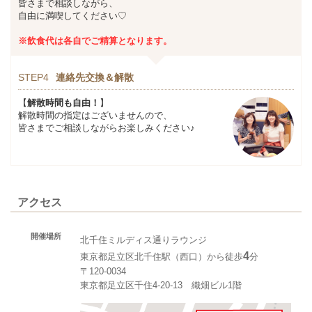
皆さまで相談しながら、
自由に満喫してください♡
※飲食代は各自でご精算となります。
STEP4
連絡先交換＆解散
【
解散時間も自由！
】
解散時間の指定はございませんので、
皆さまでご相談しながらお楽しみください♪
アクセス
開催場所
北千住ミルディス通りラウンジ
4
東京都足立区北千住駅（西口）から徒歩
分
〒120-0034
東京都足立区千住4-20-13 織畑ビル1階