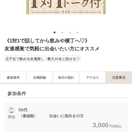
1
2
3
4
《1対1で話してから飲みや横丁へ♡》
友達感覚で気軽に出会いたい方にオススメ
北千住で飲める友達探し
最大10名と話せる♡
参加条件
企画詳細
当日の流れ
アクセス
注意事項
参加条件
50代
〈価値観〉 出会いに前向きの方
男性
3,000
円(税込)