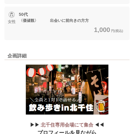
50代
〈価値観〉 出会いに前向きの方方
女性
1,000
円(税込)
企画詳細
▶▶
北千住専用会場にて集合
◀◀
プロフィールを見ながら