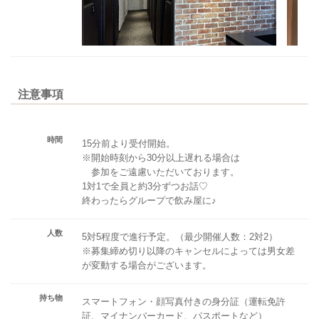
注意事項
時間
15分前より受付開始。
※開始時刻から30分以上遅れる場合は
参加をご遠慮いただいております。
1対1で全員と約3分ずつお話♡
終わったらグループで飲み屋に♪
人数
5対5程度で進行予定。（最少開催人数：2対2）
※募集締め切り以降のキャンセルによっては男女差
が変動する場合がございます。
持ち物
スマートフォン・顔写真付きの身分証（運転免許
証、マイナンバーカード、パスポートなど）