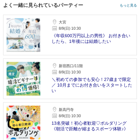
よく一緒に見られているパーティー
もっと見る
大宮
8/9(日) 10:30
《年収600万円以上の男性》 お付き合い
したら、1年後には結婚したい
新宿西口/11階
8/9(日) 10:30
＼初めての参加でも安心！27歳まで限定
／ 10月までにお付き合いをスタートした
い
新高円寺
8/9(日) 10:30
13名突破！初心者歓迎♡ボルダリング
《朝活で距離が縮まるスポーツ体験♪》