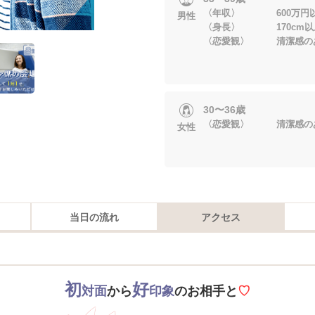
〈年収〉 600万円
男性
〈身長〉 170cm以
〈恋愛観〉 清潔感の
30〜36歳
〈恋愛観〉 清潔感の
女性
当日の流れ
アクセス
初
好
対面
から
印象
のお相手と
♡