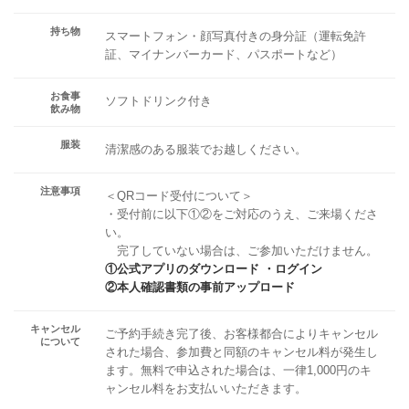
持ち物
スマートフォン・顔写真付きの身分証（運転免許
証、マイナンバーカード、パスポートなど）
お食事
ソフトドリンク付き
飲み物
服装
清潔感のある服装でお越しください。
注意事項
＜QRコード受付について＞
・受付前に以下①②をご対応のうえ、ご来場くださ
い。
完了していない場合は、ご参加いただけません。
①公式アプリのダウンロード ・ログイン
②本人確認書類の事前アップロード
キャンセル
ご予約手続き完了後、お客様都合によりキャンセル
について
された場合、参加費と同額のキャンセル料が発生し
ます。無料で申込された場合は、一律1,000円のキ
ャンセル料をお支払いいただきます。