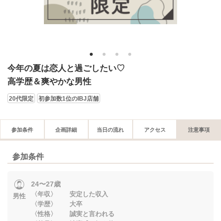
1
2
3
4
今年の夏は恋人と過ごしたい♡
高学歴＆爽やかな男性
20代限定
初参加数1位のIBJ店舗
参加条件
企画詳細
当日の流れ
アクセス
注意事項
参加条件
24〜27歳
〈年収〉 安定した収入
男性
〈学歴〉 大卒
〈性格〉 誠実と言われる