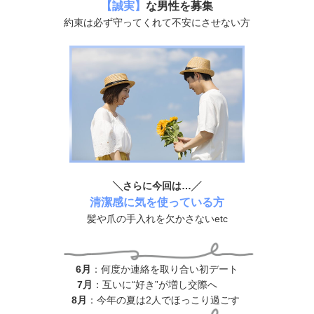
【誠実】
な男性を募集
約束は必ず守ってくれて不安にさせない方
╲さらに今回は…╱
清潔感に気を使っている方
髪や爪の手入れを欠かさないetc
6月
：何度か連絡を取り合い初デート
7月
：互いに“好き”が増し交際へ
8月
：今年の夏は2人でほっこり過ごす