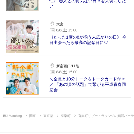
性》 恋人との何気ない日々を大切にした
い
大宮
8/8(土) 15:00
《たった1度の8が揃う末広がりの日》 今
日出会ったら最高の記念日に♡
新宿西口/11階
8/8(土) 15:00
＼全員と10分トーク＆トークカード付き
／ 「あの頃の話題」で繋がる平成青春同
窓会
IBJ Matching
関東
東京都
有楽町
有楽町リゾートラウンジの婚活パーテ