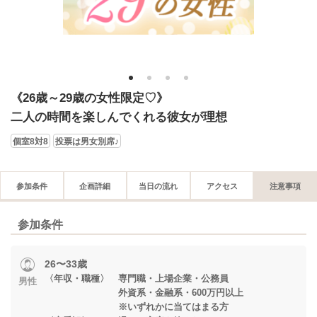
1
2
3
4
《26歳～29歳の女性限定♡》
二人の時間を楽しんでくれる彼女が理想
個室8対8
投票は男女別席♪
参加条件
企画詳細
当日の流れ
アクセス
注意事項
参加条件
26〜33歳
〈年収・職種〉 専門職・上場企業・公務員
男性
外資系・金融系・600万円以上
※いずれかに当てはまる方