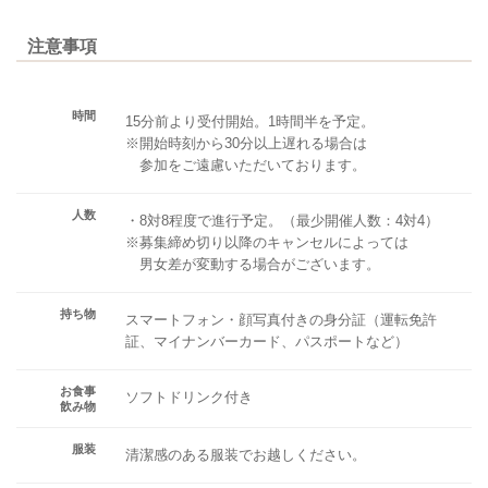
注意事項
時間
15分前より受付開始。1時間半を予定。
※開始時刻から30分以上遅れる場合は
参加をご遠慮いただいております。
人数
・8対8程度で進行予定。（最少開催人数：4対4）
※募集締め切り以降のキャンセルによっては
男女差が変動する場合がございます。
持ち物
スマートフォン・顔写真付きの身分証（運転免許
証、マイナンバーカード、パスポートなど）
お食事
ソフトドリンク付き
飲み物
服装
清潔感のある服装でお越しください。