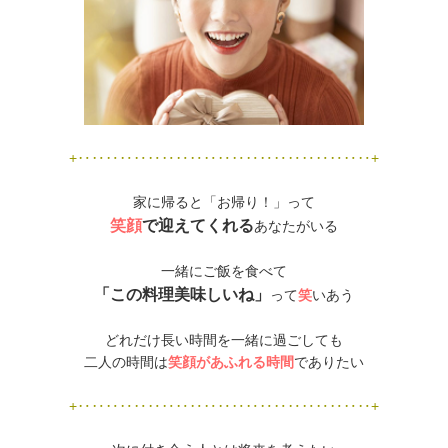
+‥‥‥‥‥‥‥‥‥‥‥‥‥‥‥‥‥‥‥‥‥+
家に帰ると「お帰り！」って
笑顔
で迎えてくれる
あなたがいる
一緒にご飯を食べて
「この料理美味しいね」
って
笑
いあう
どれだけ長い時間を一緒に過ごしても
二人の時間は
笑顔があふれる時間
でありたい
+‥‥‥‥‥‥‥‥‥‥‥‥‥‥‥‥‥‥‥‥‥+