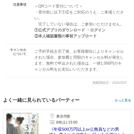
注意事項
＜QRコード受付について＞
・受付前に以下①②をご対応のうえ、ご来場くださ
い。
完了していない場合は、ご参加いただけません。
①公式アプリのダウンロード ・ログイン
②本人確認書類の事前アップロード
キャンセル
ご予約手続き完了後、お客様都合によりキャンセル
について
された場合、参加費と同額のキャンセル料が発生し
ます。無料で申込された場合は、一律1,000円のキ
ャンセル料をお支払いいただきます。
掲載開始日：2025/3/20
よく一緒に見られているパーティー
もっと見る
東京/5階
8/8(土) 15:00
《年収500万円以上or公務員などの男