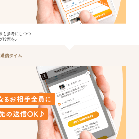
果も参考にしつつ
グ投票を♪
先送信タイム