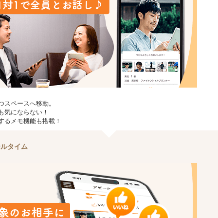
つスペースへ移動。
も気にならない！
するメモ機能も搭載！
ールタイム