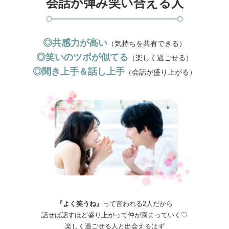
会話が弾み笑い合える人
◎共感力が高い
（気持ちを共有できる）
◎笑いのツボが似てる
（楽しく過ごせる）
◎聞き上手＆話し上手
（会話が盛り上がる）
『よく笑うね』
って言われる2人だから
話せば話すほど盛り上がって仲が深まっていく♡
楽しく過ごせる人と出会えるはず