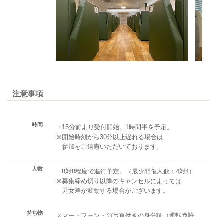
注意事項
時間
・15分前より受付開始。1時間半を予定。
※開始時刻から30分以上遅れる場合は
参加をご遠慮いただいております。
人数
・8対8程度で進行予定。（最少開催人数：4対4）
※募集締め切り以降のキャンセルによっては
男女差が変動する場合がございます。
持ち物
スマートフォン・顔写真付きの身分証（運転免許