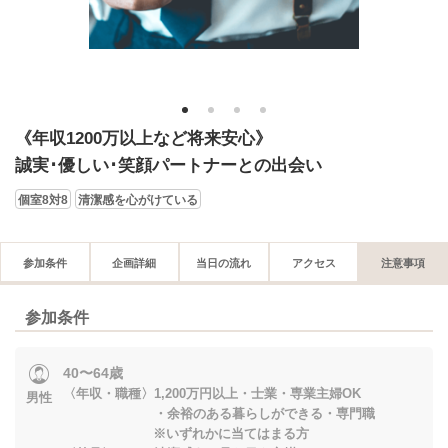
1
2
3
4
《年収1200万以上など将来安心》
誠実･優しい･笑顔パートナーとの出会い
個室8対8
清潔感を心がけている
参加条件
企画詳細
当日の流れ
アクセス
注意事項
参加条件
40〜64歳
〈年収・職種〉1,200万円以上・士業・専業主婦OK
男性
・余裕のある暮らしができる・専門職
※いずれかに当てはまる方