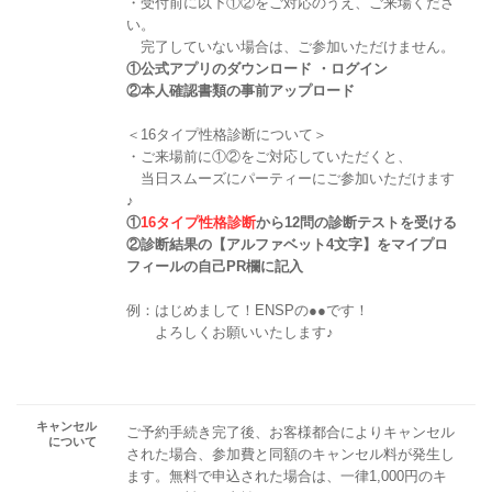
・受付前に以下①②をご対応のうえ、ご来場くださ
い。
完了していない場合は、ご参加いただけません。
①公式アプリのダウンロード ・ログイン
②本人確認書類の事前アップロード
＜16タイプ性格診断について＞
・ご来場前に①②をご対応していただくと、
当日スムーズにパーティーにご参加いただけます
♪
①
16タイプ性格診断
から12問の診断テストを受ける
②診断結果の【アルファベット4文字】をマイプロ
フィールの自己PR欄に記入
例：はじめまして！ENSPの●●です！
よろしくお願いいたします♪
キャンセル
ご予約手続き完了後、お客様都合によりキャンセル
について
された場合、参加費と同額のキャンセル料が発生し
ます。無料で申込された場合は、一律1,000円のキ