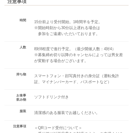
注意事項
時間
15分前より受付開始。1時間半を予定。
※開始時刻から30分以上遅れる場合は
参加をご遠慮いただいております。
人数
8対8程度で進行予定。（最少開催人数：4対4）
※募集締め切り以降のキャンセルによっては男女差
が変動する場合がございます。
持ち物
スマートフォン・顔写真付きの身分証（運転免許
証、マイナンバーカード、パスポートなど）
お食事
ソフトドリンク付き
飲み物
服装
清潔感のある服装でお越しください。
注意事項
＜QRコード受付について＞