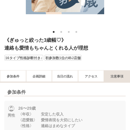
1
2
3
4
《ぎゅっと絞った3歳幅♡》
連絡も愛情もちゃんとくれる人が理想
16タイプ性格診断付き♪
初参加数1位のIBJ店舗
参加条件
企画詳細
当日の流れ
アクセス
注意事項
参加条件
26〜29歳
〈年収〉 安定した収入
男性
〈恋愛観〉 愛情表現を大切にしたい
〈性格〉 連絡はまめなタイプ