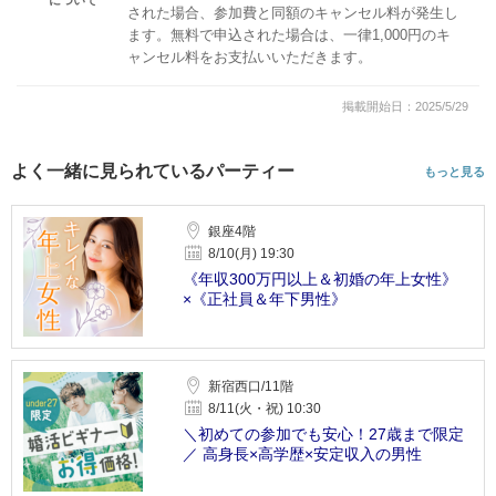
された場合、参加費と同額のキャンセル料が発生し
ます。無料で申込された場合は、一律1,000円のキ
ャンセル料をお支払いいただきます。
掲載開始日：2025/5/29
よく一緒に見られているパーティー
もっと見る
銀座4階
8/10(月) 19:30
《年収300万円以上＆初婚の年上女性》
×《正社員＆年下男性》
新宿西口/11階
8/11(火・祝) 10:30
＼初めての参加でも安心！27歳まで限定
／ 高身長×高学歴×安定収入の男性