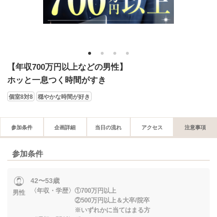
1
2
3
4
【年収700万円以上などの男性】
ホッと一息つく時間がすき
個室8対8
穏やかな時間が好き
参加条件
企画詳細
当日の流れ
アクセス
注意事項
参加条件
42〜53歳
〈年収・学歴〉①700万円以上
男性
②500万円以上＆大卒/院卒
※いずれかに当てはまる方