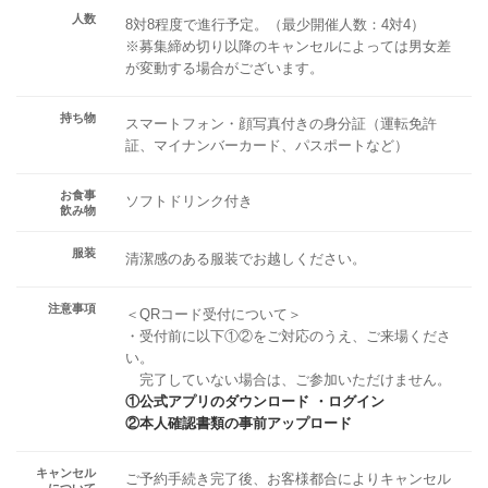
人数
8対8程度で進行予定。（最少開催人数：4対4）
※募集締め切り以降のキャンセルによっては男女差
が変動する場合がございます。
持ち物
スマートフォン・顔写真付きの身分証（運転免許
証、マイナンバーカード、パスポートなど）
お食事
ソフトドリンク付き
飲み物
服装
清潔感のある服装でお越しください。
注意事項
＜QRコード受付について＞
・受付前に以下①②をご対応のうえ、ご来場くださ
い。
完了していない場合は、ご参加いただけません。
①公式アプリのダウンロード ・ログイン
②本人確認書類の事前アップロード
キャンセル
ご予約手続き完了後、お客様都合によりキャンセル
について