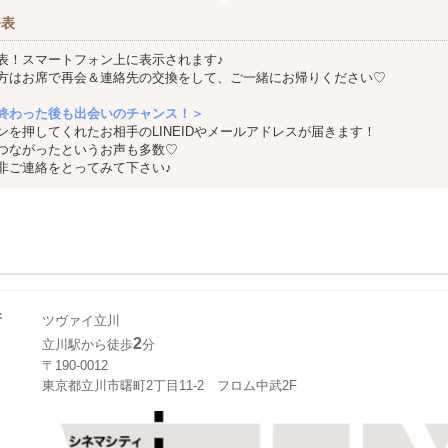
発表
表！スマートフォン上に表示されます♪
方はお席で再会＆連絡先の交換をして、ご一緒にお帰りください♡
終わった後も出会いのチャンス！＞
ンを押してくれたお相手のLINEIDやメールアドレスが届きます！
つながったというお声も多数♡
非ご連絡をとってみて下さい♪
所
ツヴァイ立川
2
立川駅から徒歩
分
〒190-0012
東京都立川市曙町2丁目11-2 フロム中武2F