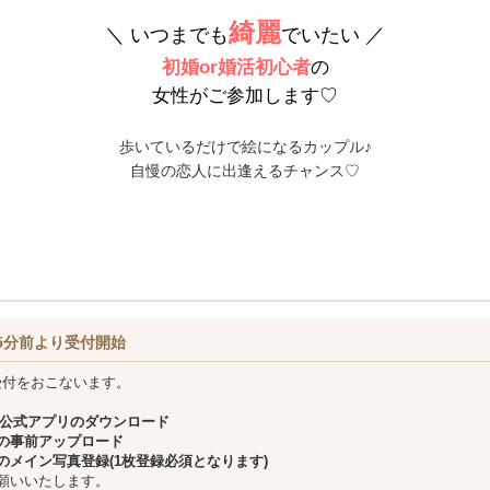
綺麗
＼ いつまでも
でいたい ／
初婚or婚活初心者
の
女性がご参加します♡
歩いているだけで絵になるカップル♪
自慢の恋人に出逢えるチャンス♡
5分前より受付開始
受付をおこないます。
公式アプリのダウンロード
の事前アップロード
のメイン写真登録(1枚登録必須となります)
願いいたします。