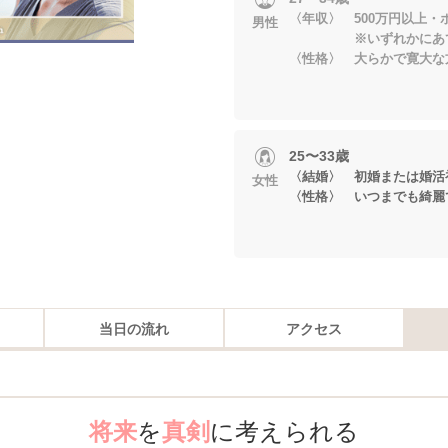
〈年収〉 500万円以上・
男性
※いずれかにあて
〈性格〉 大らかで寛大な
25〜33歳
〈結婚〉 初婚または婚活
女性
〈性格〉 いつまでも綺麗
当日の流れ
アクセス
将来
を
真剣
に考えられる