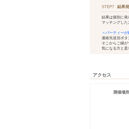
STEP7
結果
結果は個別に発
マッチングした
＜パーティーが
連絡先送信ボタ
そこからご縁が
気になる方と是
アクセス
開催場