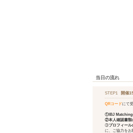
当日の流れ
STEP1
開催1
QRコード
にて
①
IBJ Matching
②本人確認書類
③
プロフィール
に、ご協力をお