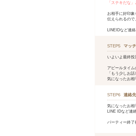
「ステキだな」
お相手に好印象
伝えられるので
LINEIDなど
STEP5
マッ
いよいよ最終投
アピールタイム
「もう少しお話
気になったお相
STEP6
連絡
気になったお相
LINE IDな
パーティー終了