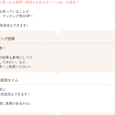
と思ったお相手へ気持ちを伝える「いいね」を送信♡
を持っていることが
、マッチング率がUP！
連絡先送信もできます♪
チング投票
票！
の結果も参考にしつつ
してみたい」など、
手へご投票ください♪
先送信タイム
手に、
ど連絡先送信もできます！
後に進展があるかも♪