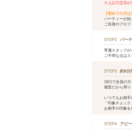
※上記①②③が
【初めての方は
パーティーが始
ご自身のプロフ
STEP2
パー
専属スタッフが
ご不明な点はス
STEP3
約8分
1対1で全員の
個室だから周り
いつでもお相手
「印象チェック
お相手の印象を
STEP4
アピ