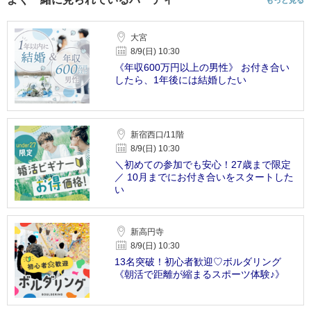
大宮
8/9(日) 10:30
《年収600万円以上の男性》 お付き合い
したら、1年後には結婚したい
新宿西口/11階
8/9(日) 10:30
＼初めての参加でも安心！27歳まで限定
／ 10月までにお付き合いをスタートした
い
新高円寺
8/9(日) 10:30
13名突破！初心者歓迎♡ボルダリング
《朝活で距離が縮まるスポーツ体験♪》