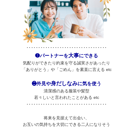
‥‥‥‥‥‥‥‥‥‥‥‥‥‥‥‥‥
大事
❶パートナーを
にできる
気配りができたり約束を守る誠実さがあったり
「ありがとう」や「ごめん」を素直に言える etc
身だしなみ
❷外見や
に気を使う
清潔感のある服装や髪型
若々しいと言われたことがある etc
‥‥‥‥‥‥‥‥‥‥‥‥‥‥‥‥‥
将来を見据えて出会い、
お互いの気持ちを大切にできる二人になりそう