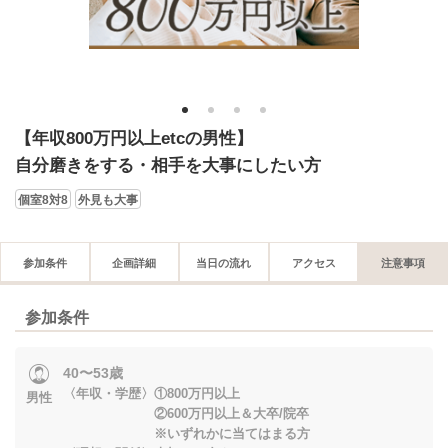
1
2
3
4
【年収800万円以上etcの男性】
自分磨きをする・相手を大事にしたい方
個室8対8
外見も大事
参加条件
企画詳細
当日の流れ
アクセス
注意事項
参加条件
40〜53歳
〈年収・学歴〉①800万円以上
男性
②600万円以上＆大卒/院卒
※いずれかに当てはまる方