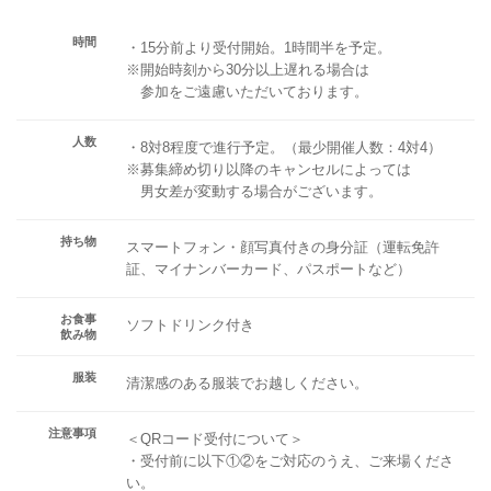
時間
・15分前より受付開始。1時間半を予定。
※開始時刻から30分以上遅れる場合は
参加をご遠慮いただいております。
人数
・8対8程度で進行予定。（最少開催人数：4対4）
※募集締め切り以降のキャンセルによっては
男女差が変動する場合がございます。
持ち物
スマートフォン・顔写真付きの身分証（運転免許
証、マイナンバーカード、パスポートなど）
お食事
ソフトドリンク付き
飲み物
服装
清潔感のある服装でお越しください。
注意事項
＜QRコード受付について＞
・受付前に以下①②をご対応のうえ、ご来場くださ
い。