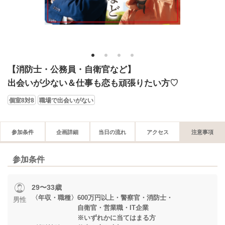
1
2
3
4
【消防士・公務員・自衛官など】
出会いが少ない＆仕事も恋も頑張りたい方♡
個室8対8
職場で出会いがない
参加条件
企画詳細
当日の流れ
アクセス
注意事項
参加条件
29〜33歳
〈年収・職種〉600万円以上・警察官・消防士・
男性
自衛官・営業職・IT企業
※いずれかに当てはまる方