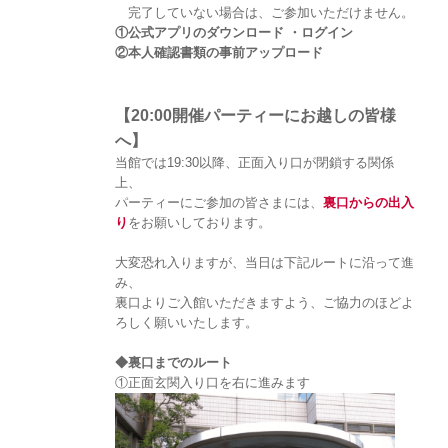
完了していない場合は、ご参加いただけません。
①公式アプリのダウンロード ・ログイン
②本人確認書類の事前アップロード
【20:00開催パーティーにお越しの皆様
へ】
当館では19:30以降、正面入り口が閉鎖する関係
上、
パーティーにご参加の皆さまには、
裏口からの出入
り
をお願いしております。
大変恐れ入りますが、当日は下記ルートに沿って進
み、
裏口よりご入館いただきますよう、ご協力のほどよ
ろしく願いいたします。
◆裏口までのルート
①正面玄関入り口を右に進みます