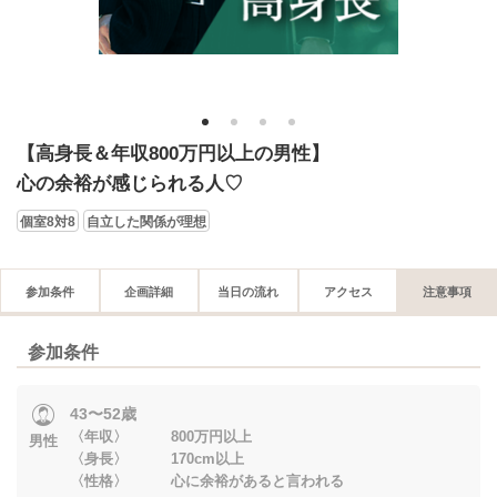
1
2
3
4
【高身長＆年収800万円以上の男性】
心の余裕が感じられる人♡
個室8対8
自立した関係が理想
参加条件
企画詳細
当日の流れ
アクセス
注意事項
参加条件
43〜52歳
〈年収〉 800万円以上
男性
〈身長〉 170cm以上
〈性格〉 心に余裕があると言われる