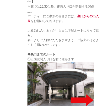
へ】
当館では19:30以降、正面入り口が閉鎖する関係
上、
パーティーにご参加の皆さまには、
裏口からの出入
り
をお願いしております。
大変恐れ入りますが、当日は下記ルートに沿って進
み、
裏口よりご入館いただきますよう、ご協力のほどよ
ろしく願いいたします。
◆裏口までのルート
①正面玄関入り口を右に進みます