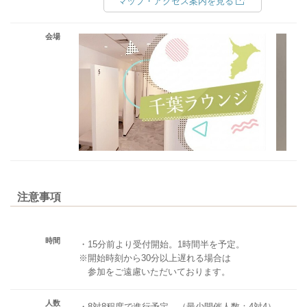
マップ・アクセス案内を見る
会場
注意事項
時間
・15分前より受付開始。1時間半を予定。
※開始時刻から30分以上遅れる場合は
参加をご遠慮いただいております。
人数
・8対8程度で進行予定。（最少開催人数：4対4）