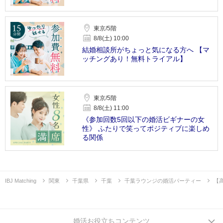
東京/5階
8/8(土) 10:00
結婚相談所がちょっと気になる方へ 【マ
ッチングあり！無料トライアル】
東京/5階
8/8(土) 11:00
《参加回数5回以下の婚活ビギナーの女
性》 ふたりで笑ってポジティブに楽しめ
る関係
IBJ Matching
関東
千葉県
千葉
千葉ラウンジの婚活パーティー
【
婚活お役立ちコンテンツ