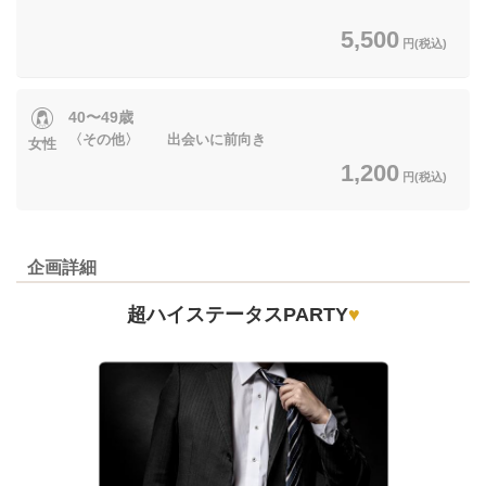
5,500
円(税込)
40〜49歳
〈その他〉 出会いに前向き
女性
1,200
円(税込)
企画詳細
超ハイステータスPARTY
♥