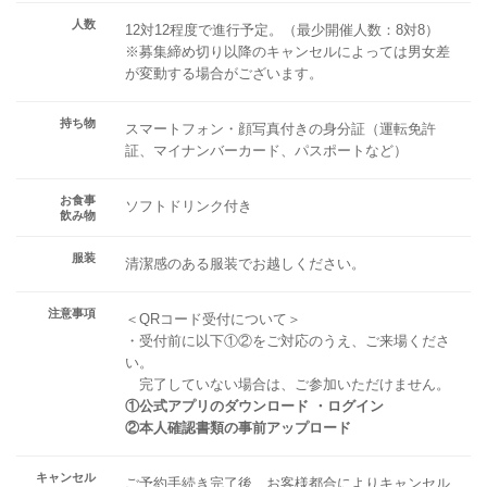
人数
12対12程度で進行予定。（最少開催人数：8対8）
※募集締め切り以降のキャンセルによっては男女差
が変動する場合がございます。
持ち物
スマートフォン・顔写真付きの身分証（運転免許
証、マイナンバーカード、パスポートなど）
お食事
ソフトドリンク付き
飲み物
服装
清潔感のある服装でお越しください。
注意事項
＜QRコード受付について＞
・受付前に以下①②をご対応のうえ、ご来場くださ
い。
完了していない場合は、ご参加いただけません。
①公式アプリのダウンロード ・ログイン
②本人確認書類の事前アップロード
キャンセル
ご予約手続き完了後、お客様都合によりキャンセル