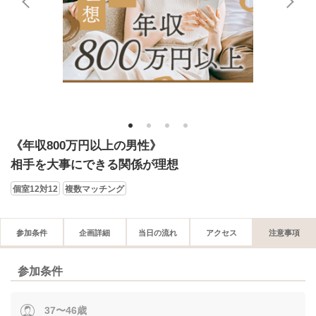
1
2
3
4
《年収800万円以上の男性》
相手を大事にできる関係が理想
個室12対12
複数マッチング
参加条件
企画詳細
当日の流れ
アクセス
注意事項
参加条件
37〜46歳