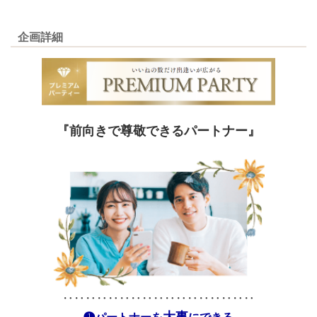
企画詳細
『前向きで尊敬できるパートナー』
‥‥‥‥‥‥‥‥‥‥‥‥‥‥‥‥‥
大事