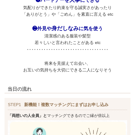
❶パートナーを
にできる
気配りができたり約束を守る誠実さがあったり
「ありがとう」や「ごめん」を素直に言える etc
身だしなみ
❷外見や
に気を使う
清潔感のある服装や髪型
若々しいと言われたことがある etc
‥‥‥‥‥‥‥‥‥‥‥‥‥‥‥‥‥
将来を見据えて出会い、
お互いの気持ちを大切にできる二人になりそう
当日の流れ
STEP1
新機能！複数マッチングにまずはお申し込み
「両想いの人全員」と
マッチングできるのでご縁が倍以上