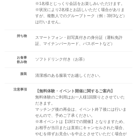
※1名様とじっくり会話をお楽しみいただけます。
※状況により2名様とお話しいただく場合がありま
すが、複数人でのグループトーク（例：3対3など）
は行いません。
持ち物
スマートフォン・顔写真付きの身分証（運転免許
証、マイナンバーカード、パスポートなど）
お食事
ソフトドリンク付き（お茶）
飲み物
服装
清潔感のある服装でお越しください。
注意事項
【無料体験・イベント開催に関するご案内】
無料体験のご利用はお一人様1回限りとさせていた
だきます。
マッチング後の再会は、イベント終了後には行いま
せんので、予めご了承ください。
※本イベントは【1対1での開催】となりますため、
お相手が当日または直前にキャンセルされた場合、
やむを得ずお見合いを中止とさせていただく場合が