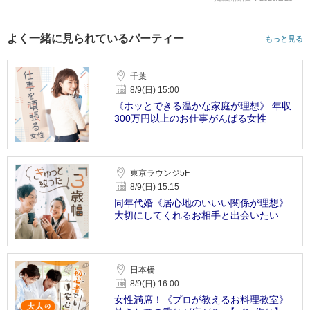
よく一緒に見られているパーティー
もっと見る
千葉
8/9(日) 15:00
《ホッとできる温かな家庭が理想》 年収
300万円以上のお仕事がんばる女性
東京ラウンジ5F
8/9(日) 15:15
同年代婚《居心地のいいい関係が理想》
大切にしてくれるお相手と出会いたい
日本橋
8/9(日) 16:00
女性満席！《プロが教えるお料理教室》