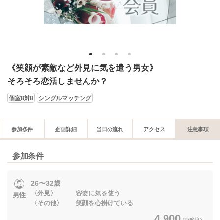
1
2
3
4
《笑顔が素敵など外見に気を遣う男女》
そろそろ恋活しませんか？
個室8対8
シングルマッチング
参加条件
企画詳細
当日の流れ
アクセス
注意事項
参加条件
26〜32歳
〈外見〉 容姿に気を使う
男性
〈その他〉 笑顔を心掛けている
4,900
円(税込)