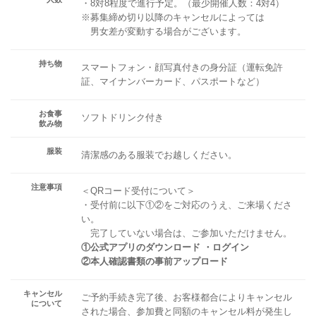
・8対8程度で進行予定。（最少開催人数：4対4）
※募集締め切り以降のキャンセルによっては
男女差が変動する場合がございます。
持ち物
スマートフォン・顔写真付きの身分証（運転免許
証、マイナンバーカード、パスポートなど）
お食事
ソフトドリンク付き
飲み物
服装
清潔感のある服装でお越しください。
注意事項
＜QRコード受付について＞
・受付前に以下①②をご対応のうえ、ご来場くださ
い。
完了していない場合は、ご参加いただけません。
①公式アプリのダウンロード ・ログイン
②本人確認書類の事前アップロード
キャンセル
ご予約手続き完了後、お客様都合によりキャンセル
について
された場合、参加費と同額のキャンセル料が発生し