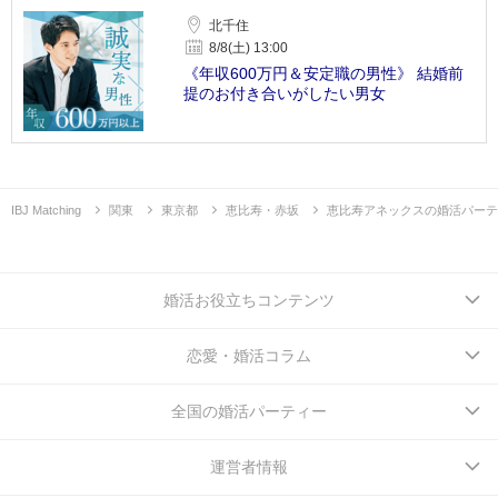
北千住
8/8(土) 13:00
《年収600万円＆安定職の男性》 結婚前
提のお付き合いがしたい男女
IBJ Matching
関東
東京都
恵比寿・赤坂
恵比寿アネックスの婚活パーテ
婚活お役立ちコンテンツ
恋愛・婚活コラム
全国の婚活パーティー
運営者情報