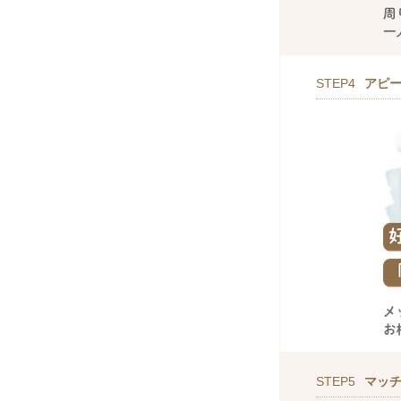
STEP4
アピ
STEP5
マッ