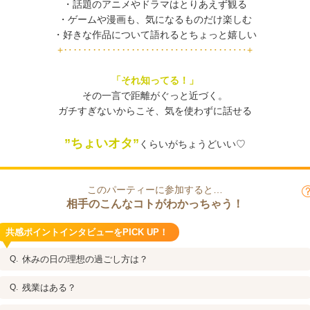
・話題のアニメやドラマはとりあえず観る
・ゲームや漫画も、気になるものだけ楽しむ
・好きな作品について語れるとちょっと嬉しい
+‥‥‥‥‥‥‥‥‥‥‥‥‥‥‥‥‥‥‥+
「それ知ってる！」
その一言で距離がぐっと近づく。
ガチすぎないからこそ、気を使わずに話せる
”ちょいオタ”
くらいがちょうどいい♡
このパーティーに参加すると…
相手のこんなコトがわかっちゃう！
共感ポイントインタビューをPICK UP！
休みの日の理想の過ごし方は？
残業はある？