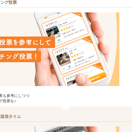
チング投票
果も参考にしつつ
グ投票を♪
先送信タイム