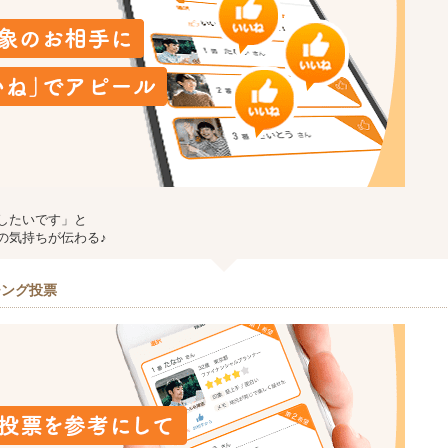
したいです」と
の気持ちが伝わる♪
チング投票