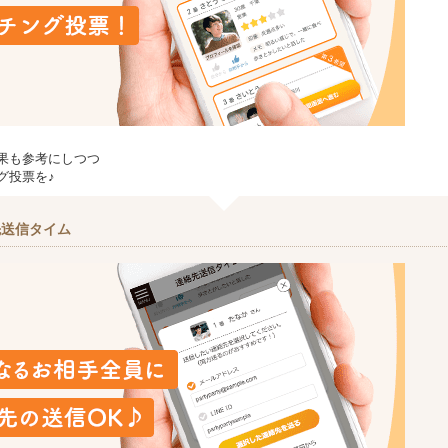
果も参考にしつつ
グ投票を♪
先送信タイム