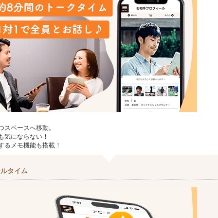
つスペースへ移動。
も気にならない！
するメモ機能も搭載！
ールタイム