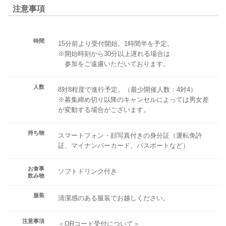
注意事項
時間
15分前より受付開始。1時間半を予定。
※開始時刻から30分以上遅れる場合は
参加をご遠慮いただいております。
人数
8対8程度で進行予定。（最少開催人数：4対4）
※募集締め切り以降のキャンセルによっては男女差
が変動する場合がございます。
持ち物
スマートフォン・顔写真付きの身分証（運転免許
証、マイナンバーカード、パスポートなど）
お食事
ソフトドリンク付き
飲み物
服装
清潔感のある服装でお越しください。
注意事項
＜QRコード受付について＞