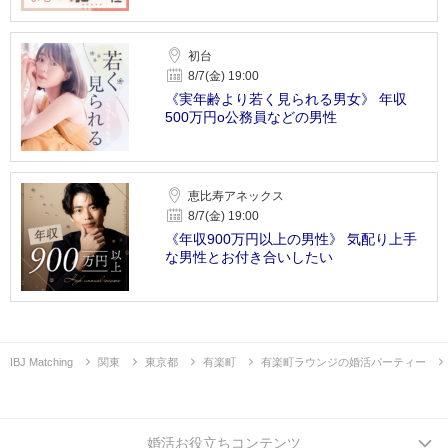
初台
8/7(金) 19:00
《実年齢より若く見られる男女》 年収
500万円o公務員などの男性
恵比寿アネックス
8/7(金) 19:00
《年収900万円以上の男性》 気配り上手
な男性とお付き合いしたい
IBJ Matching
関東
東京都
有楽町
有楽町ラウンジの婚活パーティー
婚活お役立ちコンテンツ