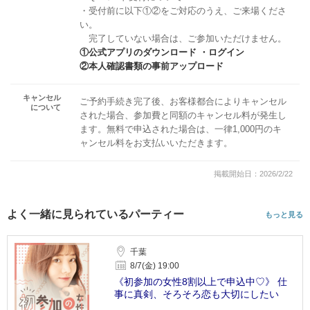
・受付前に以下①②をご対応のうえ、ご来場くださ
い。
完了していない場合は、ご参加いただけません。
①公式アプリのダウンロード ・ログイン
②本人確認書類の事前アップロード
キャンセル
ご予約手続き完了後、お客様都合によりキャンセル
について
された場合、参加費と同額のキャンセル料が発生し
ます。無料で申込された場合は、一律1,000円のキ
ャンセル料をお支払いいただきます。
掲載開始日：2026/2/22
よく一緒に見られているパーティー
もっと見る
千葉
8/7(金) 19:00
《初参加の女性8割以上で申込中♡》 仕
事に真剣、そろそろ恋も大切にしたい