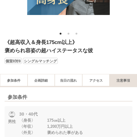
1
2
3
《超高収入＆身長175cm以上》
褒められ容姿の超ハイステータスな彼
個室8対8
シングルマッチング
参加条件
企画詳細
当日の流れ
アクセス
注意事項
参加条件
30・40代
〈身長〉 175㎝以上
男性
〈年収〉 1,200万円以上
〈外見〉 褒められた事がある