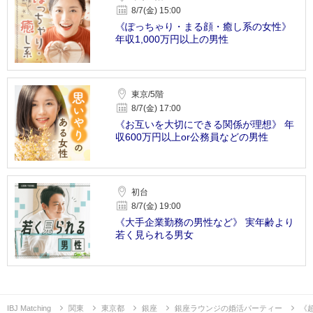
8/7(金) 15:00
《ぽっちゃり・まる顔・癒し系の女性》
年収1,000万円以上の男性
東京/5階
8/7(金) 17:00
《お互いを大切にできる関係が理想》 年
収600万円以上or公務員などの男性
初台
8/7(金) 19:00
《大手企業勤務の男性など》 実年齢より
若く見られる男女
IBJ Matching
関東
東京都
銀座
銀座ラウンジの婚活パーティー
《