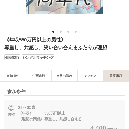
1
2
3
4
《年収550万円以上の男性》
尊重し、共感し、笑い合い合えるふたりが理想
個室8対8
シングルマッチング
参加条件
企画詳細
当日の流れ
アクセス
注意事項
参加条件
28〜35歳
〈年収〉 550万円以上
男性
〈理想の関係〉尊重し、共感し合える
4,400
円(税込)