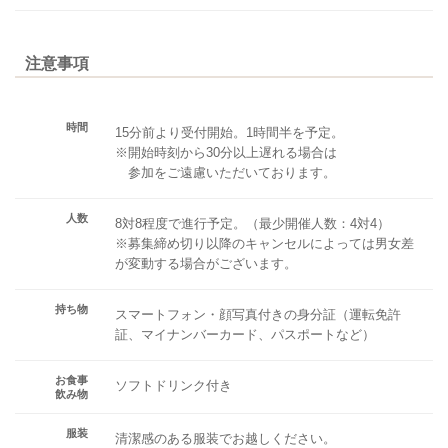
注意事項
時間
15分前より受付開始。1時間半を予定。
※開始時刻から30分以上遅れる場合は
参加をご遠慮いただいております。
人数
8対8程度で進行予定。（最少開催人数：4対4）
※募集締め切り以降のキャンセルによっては男女差
が変動する場合がございます。
持ち物
スマートフォン・顔写真付きの身分証（運転免許
証、マイナンバーカード、パスポートなど）
お食事
ソフトドリンク付き
飲み物
服装
清潔感のある服装でお越しください。