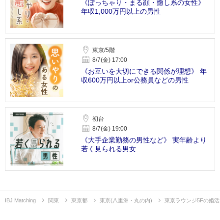
《ぽっちゃり・まる顔・癒し系の女性》
年収1,000万円以上の男性
東京/5階
8/7(金) 17:00
《お互いを大切にできる関係が理想》 年
収600万円以上or公務員などの男性
初台
8/7(金) 19:00
《大手企業勤務の男性など》 実年齢より
若く見られる男女
IBJ Matching
関東
東京都
東京(八重洲・丸の内)
東京ラウンジ5Fの婚