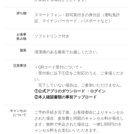
持ち物
スマートフォン・顔写真付きの身分証（運転免許
証、マイナンバーカード、パスポートなど）
お食事
ソフトドリンク付き
飲み物
服装
清潔感のある服装でお越しください。
注意事項
＜QRコード受付について＞
・受付前に以下①②をご対応のうえ、ご来場くださ
い。
完了していない場合は、ご参加いただけません。
①公式アプリのダウンロード ・ログイン
②本人確認書類の事前アップロード
キャンセル
ご予約手続き完了後、お客様都合によりキャンセル
について
された場合、参加費と同額のキャンセル料が発生し
ます。無料で申込された場合は、一律1,000円のキ
ャンセル料をお支払いいただきます。