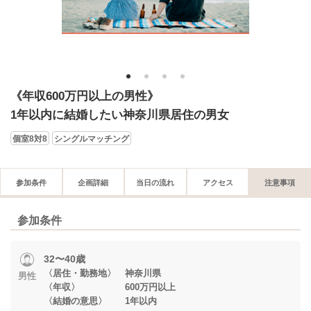
1
2
3
4
《年収600万円以上の男性》
1年以内に結婚したい神奈川県居住の男女
個室8対8
シングルマッチング
参加条件
企画詳細
当日の流れ
アクセス
注意事項
参加条件
32〜40歳
〈居住・勤務地〉 神奈川県
男性
〈年収〉 600万円以上
〈結婚の意思〉 1年以内