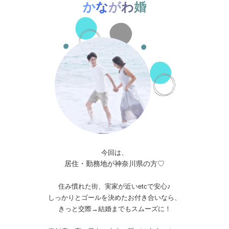
か
な
が
わ
婚
今回は、
居住・勤務地が神奈川県の方♡
住み慣れた街、実家が近いetcで安心♪
しっかりとゴールを決めたお付き合いなら、
きっと交際→結婚までもスムーズに！