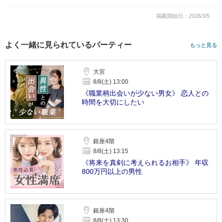
掲載開始日：2026/3/5
よく一緒に見られているパーティー
もっと見る
大宮
8/8(土) 13:00
《職業柄出会いが少ない男女》 恋人との
時間を大切にしたい
銀座4階
8/8(土) 13:15
《将来を真剣に考えられるお相手》 年収
800万円以上の男性
銀座4階
8/8(土) 13:30