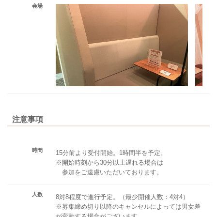
会場
注意事項
時間
15分前より受付開始。1時間半を予定。
※開始時刻から30分以上遅れる場合は
参加をご遠慮いただいております。
人数
8対8程度で進行予定。（最少開催人数：4対4）
※募集締め切り以降のキャンセルによっては男女差
が変動する場合がございます。