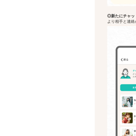
◎新た
にチャッ
より相手と連絡