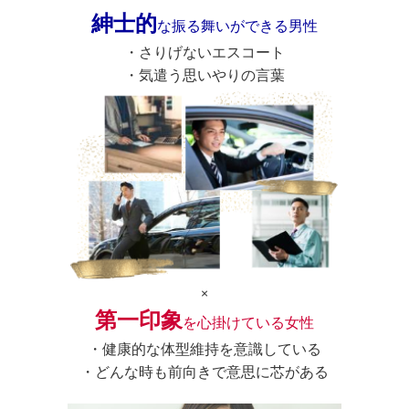
紳士的
な振る舞いができる男性
・さりげないエスコート
・気遣う思いやりの言葉
×
第一印象
を心掛けている女性
・健康的な体型維持を意識している
・どんな時も前向きで意思に芯がある