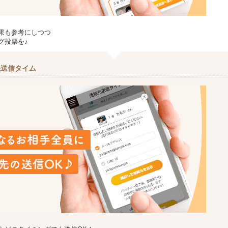
果も参考にしつつ
グ投票を♪
先送信タイム