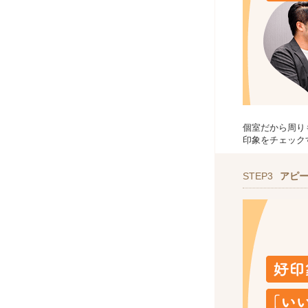
個室だから周り
印象をチェック
STEP3
アピ