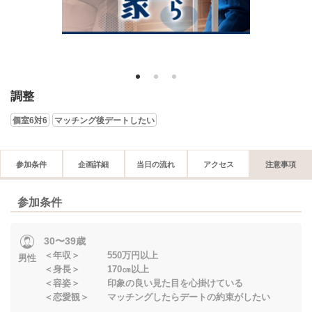
1
2
3
調整
個室6対6
マッチング後デートしたい
参加条件
企画詳細
当日の流れ
アクセス
注意事項
参加条件
30〜39歳
＜年収＞ 550万円以上
男性
＜身長＞ 170㎝以上
＜容姿＞ 印象の良い見た目を心掛けている
＜恋愛観＞ マッチングしたらデートの約束がしたい