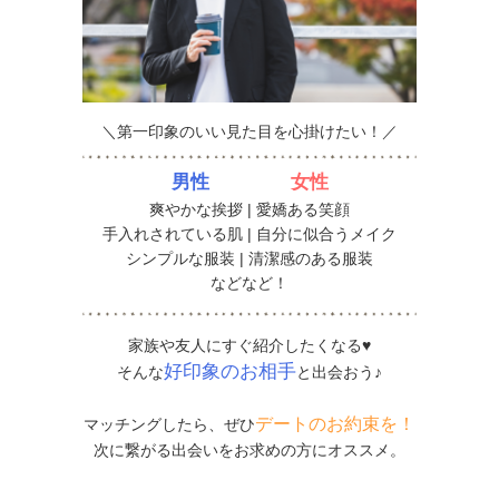
＼第一印象のいい見た目を心掛けたい！／
男性
女性
爽やかな挨拶 | 愛嬌ある笑顔
手入れされている肌 | 自分に似合うメイク
シンプルな服装 | 清潔感のある服装
などなど！
家族や友人にすぐ紹介したくなる♥
好印象のお相手
そんな
と出会おう♪
デートのお約束を！
マッチングしたら、ぜひ
次に繋がる出会いをお求めの方にオススメ。