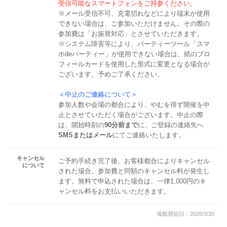
受信可能なスマートフォンをご持参ください。
※メール受信不可、充電切れなどにより端末が使用
できない場合は、ご参加いただけません。その際の
参加費は「お振替対応」とさせていただきます。
※システム障害等により、パーティーツール「スマ
ホdeパーティー」が使用できない場合は、紙のプロ
フィールカードを使用した形式に変更となる場合が
ございます。予めご了承ください。
＜中止のご連絡について＞
参加人数や会場の都合により、やむを得ず開催を中
止とさせていただく場合がございます。中止の際
は、開始時刻の
90分前まで
に、ご登録の連絡先へ
SMSまたはメール
にてご連絡いたします。
キャンセル
ご予約手続き完了後、お客様都合によりキャンセル
について
された場合、参加費と同額のキャンセル料が発生し
ます。無料で申込された場合は、一律1,000円のキ
ャンセル料をお支払いいただきます。
掲載開始日：2026/3/20