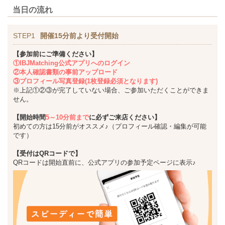
当日の流れ
STEP1
開催15分前より受付開始
【参加前にご準備ください】
①IBJMatching公式アプリへのログイン
②本人確認書類の事前アップロード
③プロフィール写真登録(1枚登録必須となります)
※上記①②③が完了していない場合、ご参加いただくことができま
せん。
【開始時間
5～10分前まで
に必ずご来店ください】
初めての方は15分前がオススメ♪（プロフィール確認・編集が可能
です）
【受付はQRコードで】
QRコードは開始直前に、公式アプリの参加予定ページに表示♪