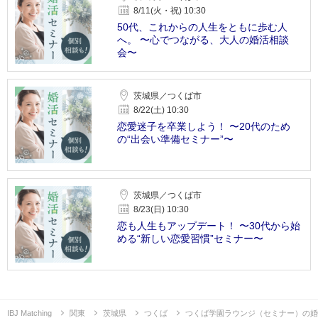
8/11(火・祝) 10:30
50代、これからの人生をともに歩む人
へ。 〜心でつながる、大人の婚活相談
会〜
茨城県／つくば市
8/22(土) 10:30
恋愛迷子を卒業しよう！ 〜20代のため
の“出会い準備セミナー”〜
茨城県／つくば市
8/23(日) 10:30
恋も人生もアップデート！ 〜30代から始
める“新しい恋愛習慣”セミナー〜
IBJ Matching
関東
茨城県
つくば
つくば学園ラウンジ（セミナー）の婚