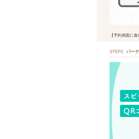
【予約画面に進
STEP2
パー