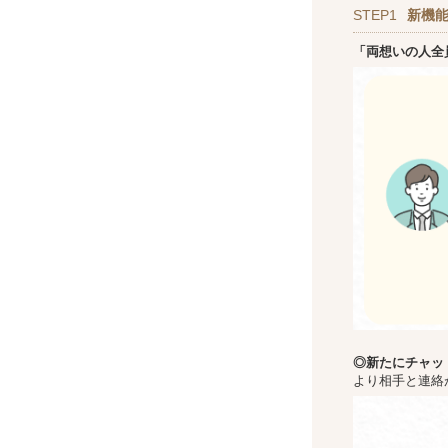
STEP1
新機
「両想いの人全
◎新た
にチャッ
より相手と連絡