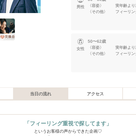
〈容姿〉 実年齢より
男性
〈その他〉 フィーリン
50〜62歳
〈容姿〉 実年齢より
女性
〈その他〉 フィーリン
当日の流れ
アクセス
「フィーリング重視で探してます」
というお客様の声からできた企画♡