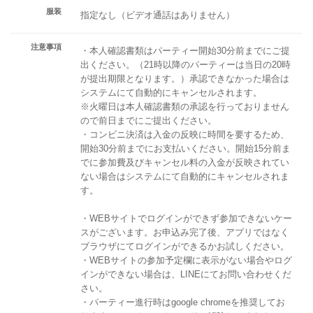
服装
指定なし（ビデオ通話はありません）
注意事項
・本人確認書類はパーティー開始30分前までにご提
出ください。（21時以降のパーティーは当日の20時
が提出期限となります。）承認できなかった場合は
システムにて自動的にキャンセルされます。
※火曜日は本人確認書類の承認を行っておりません
ので前日までにご提出ください。
・コンビニ決済は入金の反映に時間を要するため、
開始30分前までにお支払いください。開始15分前ま
でに参加費及びキャンセル料の入金が反映されてい
ない場合はシステムにて自動的にキャンセルされま
す。
・WEBサイトでログインができず参加できないケー
スがございます。お申込み完了後、アプリではなく
ブラウザにてログインができるかお試しください。
・WEBサイトの参加予定欄に表示がない場合やログ
インができない場合は、LINEにてお問い合わせくだ
さい。
・パーティー進行時はgoogle chromeを推奨してお