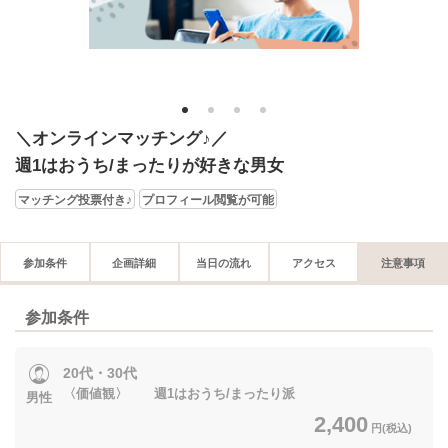
1
2
3
4
＼オンラインマッチング♪／
週1はおうち/まったりが好きな男女
マッチング投票付き♪
プロフィール閲覧が可能
参加条件
企画詳細
当日の流れ
アクセス
注意事項
参加条件
20代・30代
〈価値観〉 週1はおうち/まったり派
男性
2,400
円(税込)