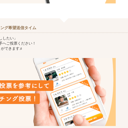
チング希望送信タイム
ししたい」
手へご投票ください！
とができます♬