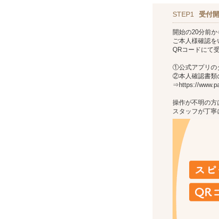
STEP1
受付
開始の20分前
ご本人様確認を
QRコードにて
①公式アプリの
②本人確認書類
⇒https://www.par
操作が不明の方
スタッフが丁寧