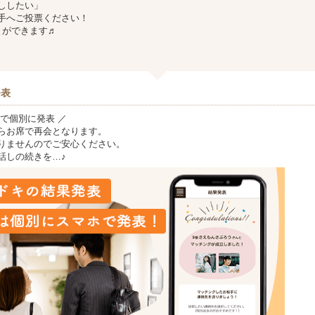
ししたい」
手へご投票ください！
とができます♬
発表
で個別に発表 ／
らお席で再会となります。
りませんのでご安心ください。
話しの続きを…♪