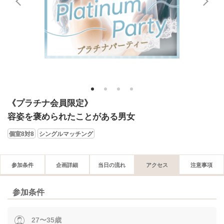
1
2
3
4
《プラチナ会員限定》
容姿を褒められたことがある男女
個室8対8
シングルマッチング
参加条件
企画詳細
当日の流れ
アクセス
注意事項
参加条件
27〜35歳