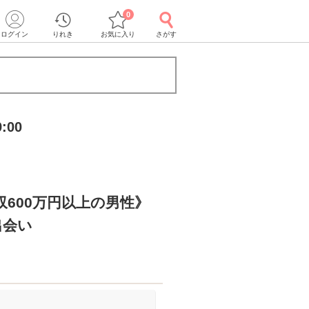
0
ログイン
りれき
お気に入り
さがす
:00
年収600万円以上の男性》
出会い