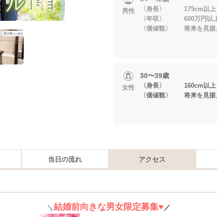
〈身長〉 175cm以上
男性
〈年収〉 600万円以
〈価値観〉 将来を見据
30〜39歳
〈身長〉 160cm以上
女性
〈価値観〉 将来を見据
当日の流れ
アクセス
結婚前向きな男女限定募集
♥
＼
／