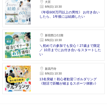
大宮
8/9(日) 10:30
《年収600万円以上の男性》 お付き合い
したら、1年後には結婚したい
新宿西口/11階
8/9(日) 10:30
＼初めての参加でも安心！27歳まで限定
／ 10月までにお付き合いをスタートした
い
新高円寺
8/9(日) 10:30
13名突破！初心者歓迎♡ボルダリング
《朝活で距離が縮まるスポーツ体験♪》