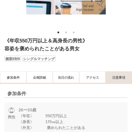
1
2
3
《年収550万円以上＆高身長の男性》
容姿を褒められたことがある男女
個室8対8
シングルマッチング
参加条件
企画詳細
当日の流れ
アクセス
注意事項
参加条件
26〜33歳
〈年収〉 550万円以上
男性
〈身長〉 170㎝以上
〈外見〉 褒められたことがある